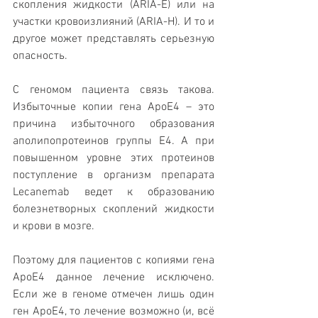
скопления жидкости (ARIA-E) или на 
участки кровоизлияний (ARIA-H). И то и 
другое может представлять серьезную 
опасность.
С геномом пациента связь такова. 
Избыточные копии гена ApoE4 – это 
причина избыточного образования 
аполипопротеинов группы Е4. А при 
повышенном уровне этих протеинов 
поступление в организм препарата 
Lecanemab ведет к образованию 
болезнетворных скоплений жидкости 
и крови в мозгe. 
Поэтому для пациентов с копиями гена 
ApoE4 данное лечение исключено. 
Если же в геноме отмечен лишь один 
ген ApoE4, то лечение возможно (и, всё 