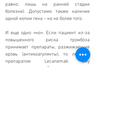
равно, лишь на ранней стадии 
болезни). Допустимо также наличие 
одной копии гена – но не более того.
И еще одно «но». Если пациент из-за 
повышенного риска тромбоза 
принимает препараты, разжижающие 
кровь (антикоагулянты), то лечение 
препаратом Lecanemab ему 
противопоказано. Дело в том, что в 
сочетании с антикоагулянтами 
Lecanemab тоже повышает риск 
кровоизлияний.
Но как бы там ни было, речь не идет о 
«надежде для избранных», о 
перспективном препарате для единиц. 
По оценке специалистов, в Германии 
новшеством могут воспользоваться 250 