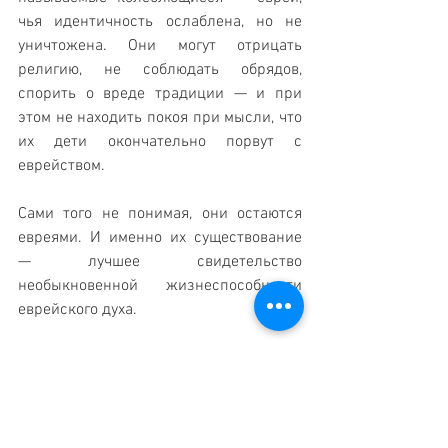
чья идентичность ослаблена, но не 
уничтожена. Они могут отрицать 
религию, не соблюдать обрядов, 
спорить о вреде традиции — и при 
этом не находить покоя при мысли, что 
их дети окончательно порвут с 
еврейством. 
Сами того не понимая, они остаются 
евреями. И именно их существование 
— лучшее свидетельство 
необыкновенной жизнеспособности 
еврейского духа.
История знает немало народов, чьё 
самосознание угасло навсегда. 
Еврейство всякий раз обновлялось. Но 
это обновление никогда не 