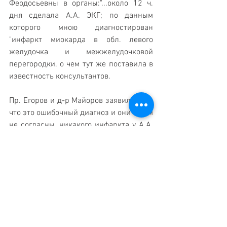
Феодосьевны в органы:"...около 12 ч. 
дня сделала А.А. ЭКГ; по данным 
которого мною диагностирован 
"инфаркт миокарда в обл. левого 
желудочка и межжелудочковой 
перегородки, о чем тут же поставила в 
известность консультантов. 
Пр. Егоров и д-р Майоров заявили мне, 
что это ошибочный диагноз и они с ним 
не согласны, никакого инфаркта у А.А. 
нет, а имеется «функциональное 
расстройство на почве склероза и 
гипертонической болезни и 
предложили мне переписать 
заключение, не указывая на «инфаркт 
миокарда».
Дата: 28 августа 1948 года. После 