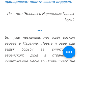
принадлежит политическим лидерам. 
По книге "Беседы о Недельных Главах 
Торы". 
***
Вот уже несколько лет идёт раскол 
евреев в Израиле. Левые и эрев рав 
ведут борьбу за уничтожение 
еврейского духа в стране, за 
уничтожение Веры во Всевышнего (не 
дай Б-г). К сожалению, народ не 
объединён одной целью. И всё это 
тормозит приход Машияха. 
Прим. редактора.
Статьи