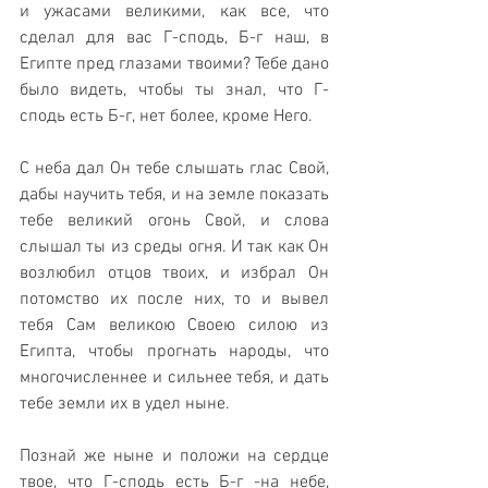
и ужасами великими, как все, что 
сделал для вас Г-сподь, Б-г наш, в 
Египте пред глазами твоими? Тебе дано 
было видеть, чтобы ты знал, что Г-
сподь есть Б-г, нет более, кроме Него. 
С неба дал Он тебе слышать глас Свой, 
дабы научить тебя, и на земле показать 
тебе великий огонь Свой, и слова 
слышал ты из среды огня. И так как Он 
возлюбил отцов твоих, и избрал Он 
потомство их после них, то и вывел 
тебя Сам великою Своею силою из 
Египта, чтобы прогнать народы, что 
многочисленнее и сильнее тебя, и дать 
тебе земли их в удел ныне. 
Познай же ныне и положи на сердце 
твое, что Г-сподь есть Б-г -на небе, 