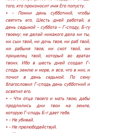
того, кто произносит имя Его попусту.
• - Помни день субботний, чтобы 
святить его. Шесть дней работай, а 
день седьмой - суббота – Г-споду, Б-гу 
твоему: не делай никакого дела ни ты, 
ни сын твой, ни дочь твоя, ни раб твой, 
ни рабыня твоя, ни скот твой, ни 
пришелец твой, который во вратах 
твоих. Ибо в шесть дней создал Г-
сподь землю и море, и все, что в них, и 
почил в день седьмой. По сему 
благословил Г-сподь день субботний и 
освятил его.
• - Чти отца твоего и мать твою, дабы 
продлились дни твои на земле, 
которую Г-сподь Б-г дает тебе.
• - Не убивай.
• - Не прелюбодействуй.