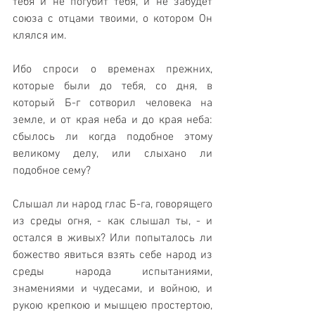
тебя и не погубит тебя, и не забудет 
союза с отцами твоими, о котором Он 
клялся им.
Ибо спроси о временах прежних, 
которые были до тебя, со дня, в 
который Б-г сотворил человека на 
земле, и от края неба и до края неба: 
сбылось ли когда подобное этому 
великому делу, или слыхано ли 
подобное сему? 
Слышал ли народ глас Б-га, говорящего 
из среды огня, - как слышал ты, - и 
остался в живых? Или попыталось ли 
божество явиться взять себе народ из 
среды народа испытаниями, 
знамениями и чудесами, и войною, и 
рукою крепкою и мышцею простертою, 