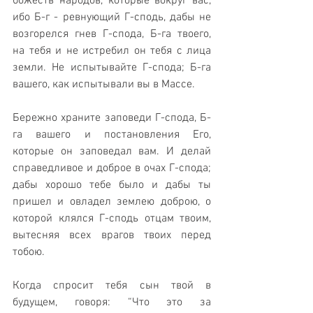
божеств народов, которые вокруг вас, 
ибо Б-г - ревнующий Г-сподь, дабы не 
возгорелся гнев Г-спода, Б-га твоего, 
на тебя и не истребил он тебя с лица 
земли. Не испытывайте Г-спода; Б-га 
вашего, как испытывали вы в Массе. 
Бережно храните заповеди Г-спода, Б-
га вашего и постановления Его, 
которые он заповедал вам. И делай 
справедливое и доброе в очах Г-спода; 
дабы хорошо тебе было и дабы ты 
пришел и овладел землею доброю, о 
которой клялся Г-сподь отцам твоим, 
вытесняя всех врагов твоих перед 
тобою. 
Когда спросит тебя сын твой в 
будущем, говоря: “Что это за 