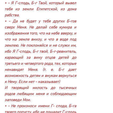
• - Я Г-сподь, Б-г Твой, который вывел 
тебя из земли Египетской, из дома 
рабства.
• - Да не будет у тебя других Б-гов 
сверх Меня. Не делай себе кумира и 
изображения того, что на небе вверху, и 
что на земле внизу, и что в воде под 
землею. Не поклоняйся и не служи им, 
ибо Я Г-сподь, Б-г твой, Б-г-ревнитель, 
карающий за вину отцов детей до 
третьего и четвертого рода, тех, которые 
ненавидят Меня. (т. е. Б-г дает 
возможность детям и внукам вернуться 
к Нему. Если нет - наказывает)
И творящий милость до тысячных 
родов любящим меня и соблюдающим 
заповеди Мои.
• - Не произноси имени Г- спода, Б-га 
твоего попусту, ибо не пощадит Г-сподь 