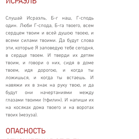
ИСРАЭЛЬ
Слушай Исраэль, Б-г наш, Г-сподь 
один. Люби Г-спода, Б-га твоего, всем 
сердцем твоим и всей душою твоею, и 
всеми силами твоими. Да будут слова 
эти, которые Я заповедую тебе сегодня, 
в сердце твоем. И тверди их детям 
твоим, и говори о них, сидя в доме 
твоем, идя дорогою, и когда ты 
ложишься, и когда ты встаешь. И 
навяжи их в знак на руку твою, и да 
будут они начертаниями между 
глазами твоими (тфилин). И напиши их 
на косяках дома твоего и на воротах 
твоих (мезуза).
ОПАСНОСТЬ 