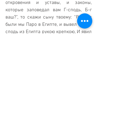
откровения и уставы, и законы, 
которые заповедал вам Г-сподь, Б-г 
ваш?”, то скажи сыну твоему: “Рабами 
были мы Паро в Египте, и вывел нас Г-
сподь из Египта рукою крепкою, И явил 
Г-сподь знамения и чудеса великие и 
гибельные в Египте над Паро и над 
всем домом его перед глазами нашими. 
А нас вывел он оттуда, чтобы ввести 
нас в землю, о которой клялся Он 
отцам нашим. 
И заповедал нам Г-сподь исполнять 
все уставы эти, чтобы бояться Г-спода 
Б-га нашего, дабы хорошо было нам во 
все дни, чтобы оставить нас жить, как 
ныне. И в праведность зачтется нам, 
если будем верно исполнять все эти 
заповеди перед Г-сподом, Б-гом 