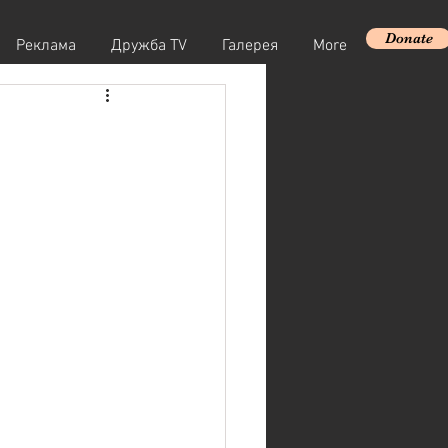
Donate
Реклама
Дружба TV
Галерея
More