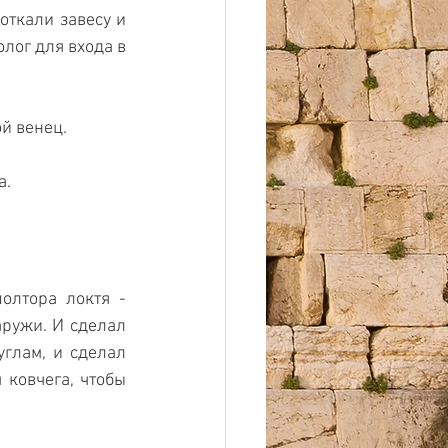
ткали завесу и 
ог для входа в 
ой венец.
а.
олтора локтя - 
ружи. И сделал 
глам, и сделал 
ковчега, чтобы 