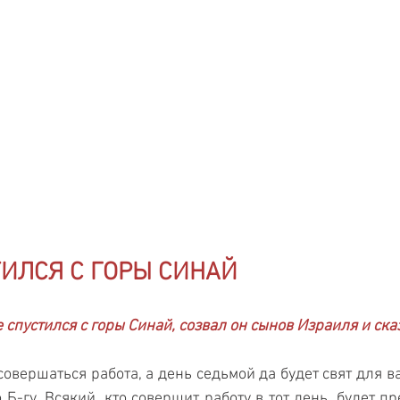
ИЛСЯ С ГОРЫ СИНАЙ
 спустился с горы Синай, созвал он сынов Израиля и ска
овершаться работа, а день седьмой да будет свят для ва
Б-гу. Всякий, кто совершит работу в тoт день, будет пр