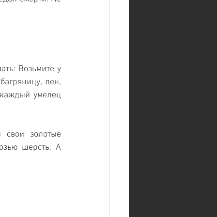
ть: Возьмите у 
багряницу, лен, 
 каждый умелец 
свои золотые 
озью шерсть. А 