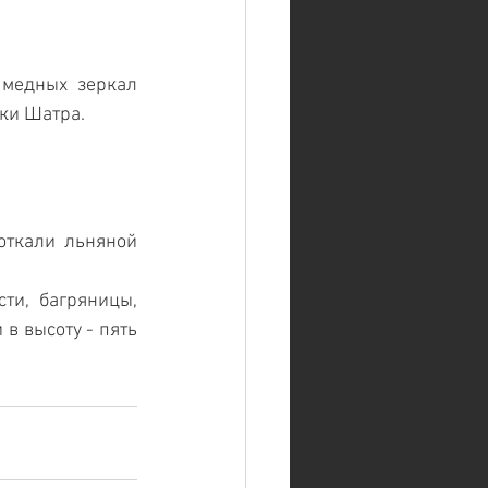
медных зеркал 
йки Шатра.
ткали льняной 
и, багряницы, 
в высоту - пять 