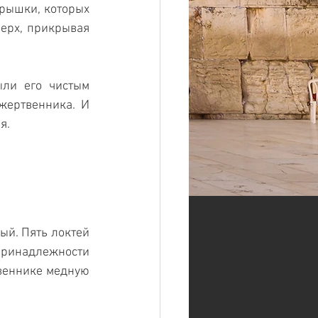
рышки, которых 
ерх, прикрывая 
ли его чистым 
жертвенника. И 
я.
й. Пять локтей 
ринадлежности 
веннике медную 