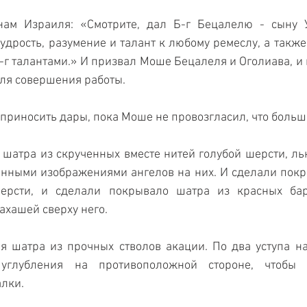
ам Израиля: «Смотрите, дал Б-г Бецалелю - сыну У
удрость, разумение и талант к любому ремеслу, а также 
-г талантами.» И призвал Моше Бецалеля и Оголиава, и в
ля совершения работы.
риносить дары, пока Моше не провозгласил, что больше
шатра из скрученных вместе нитей голубой шерсти, льн
анными изображениями ангелов на них. И сделали покр
ерсти, и сделали покрывало шатра из красных бар
ахашей сверху него.
я шатра из прочных стволов акации. По два уступа на
глубления на противоположной стороне, чтобы с
лки.