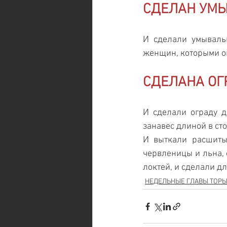
СДЕЛАН УМ
И сделали умываль
женщин, которыми он
СДЕЛАНА ОГ
И сделали ограду д
занавес длиной в сто
И выткали расшитый
червленицы и льна, с
локтей, и сделали дл
НЕДЕЛЬНЫЕ ГЛАВЫ ТОР