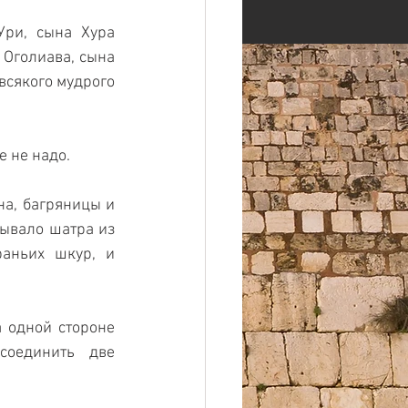
ри, сына Хура 
Оголиава, сына 
сякого мудрого 
 не надо.
а, багряницы и 
ывало шатра из 
аньих шкур, и 
 одной стороне 
оединить две 