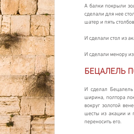
А балки покрыли зол
сделали для нее сто
шатер и пять столбов
И сделали стол из ак
И сделали менору из 
БЕЦАЛЕЛЬ П
И сделал Бецалель 
ширина, полтора лок
вокруг золотой вене
шесты из акации и п
переносить его.