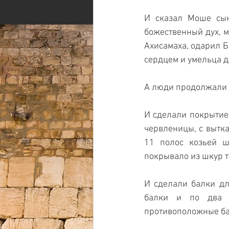
И сказал Моше сын
божественный дух, м
Ахисамаха, одарил Б
сердцем и умельца д
А люди продолжали п
И сделали покрытие 
червленицы, с вытк
11 полос козьей ш
покрывало из шкур т
И сделали балки дл
балки и по два у
противоположные ба