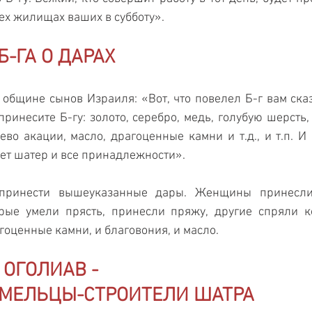
сех жилищах ваших в субботу».
-ГА О ДАРАХ
общине сынов Израиля: «Вот, что повелел Б-г вам сказа
ринесите Б-гу: золото, серебро, медь, голубую шерсть, 
во акации, масло, драгоценные камни и т.д., и т.п. И
ает шатер и все принадлежности».
принести вышеуказанные дары. Женщины принесли 
орые умели прясть, принесли пряжу, другие спряли к
оценные камни, и благовония, и масло.
ОГОЛИАВ - 
МЕЛЬЦЫ-СТРОИТЕЛИ ШАТРА