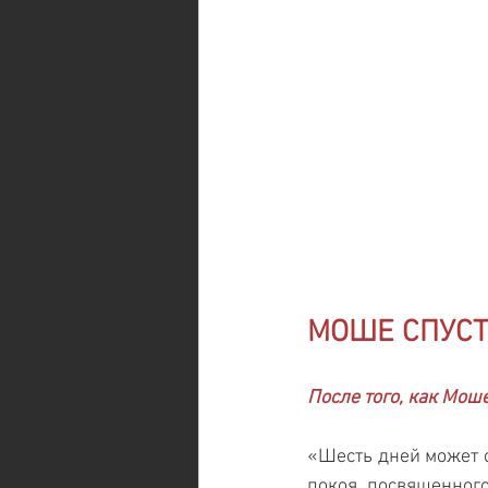
МОШЕ СПУСТ
После того, как Моше
«Шесть дней может с
покоя, посвященного 