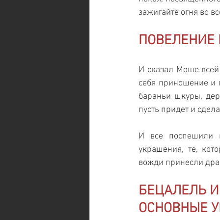
зажигайте огня во в
ПОВЕЛЕНИЕ Б
И сказал Моше всей 
себя приношение и п
бараньи шкуры, дере
пусть придет и сдел
И все поспешили 
украшения, те, кот
вожди принесли драг
БЕЦАЛЕЛЬ И 
ОСНОВНЫЕ У