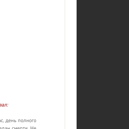
зал:
с, день полного 
едан смерти. Не 