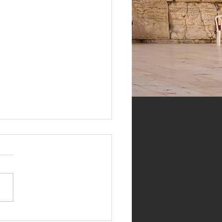
 Линекер, Брайан Ино и