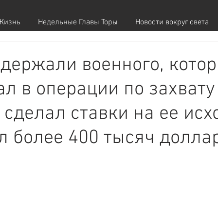
Жизнь
Недельные Главы Торы
Новости вокруг света
держали военного, кото
ал в операции по захвату
 сделал ставки на ее исх
л более 400 тысяч долла