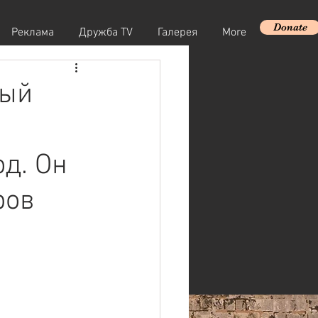
Donate
Реклама
Дружба TV
Галерея
More
рый
од. Он
ров