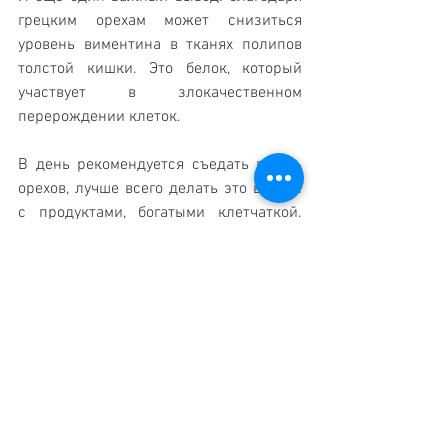
грецким орехам может снизиться 
уровень виментина в тканях полипов 
толстой кишки. Это белок, который 
участвует в злокачественном 
перерождении клеток.
В день рекомендуется съедать горсть 
орехов, лучше всего делать это вместе 
с продуктами, богатыми клетчаткой. 
Однако ученые предупреждают: речь 
только о профилактике. Если болезнь 
уже появилась, то бороться с ней надо 
с помощью врачей и лекарств. Ну и 
обязательно соблюдать разумность. 
Больше орехов не значит лучший 
эффект, как минимум вы заработаете 
вздутие и боли в ЖКТ. Также грецкие 
орехи не подойдут тем людям, у 