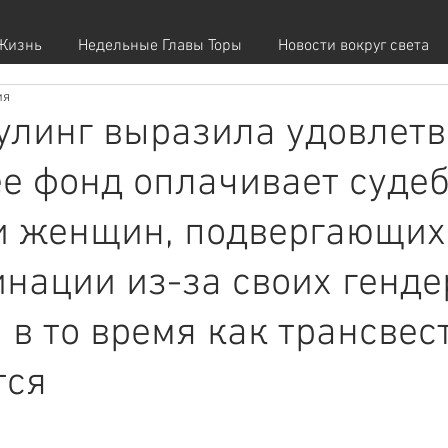
Жизнь
Недельные Главы Торы
Новости вокруг света
ия
оулинг выразила удовлет
 ее фонд оплачивает суде
и женщин, подвергающих
нации из-за своих генд
, в то время как трансвес
тся