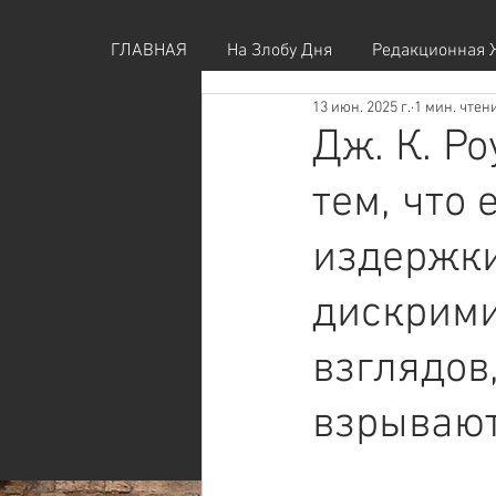
ГЛАВНАЯ
На Злобу Дня
Редакционная 
13 июн. 2025 г.
1 мин. чтен
Дж. К. Р
тем, что
издержк
дискрими
взглядов
взрываю