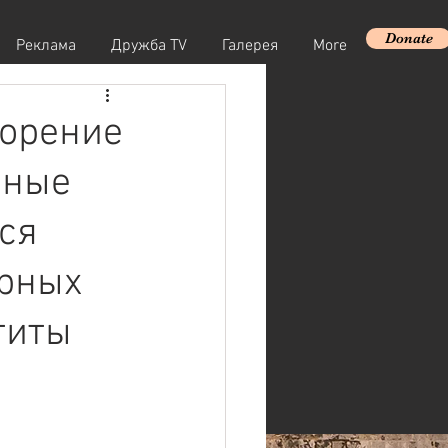
Donate
Реклама
Дружба TV
Галерея
More
ворение
бные
ся
ерных
титы