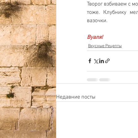
Творог взбиваем с м
тоже. Клубнику ме
вазочки. 
Вуаля!
Вкусные Рецепты
Недавние посты