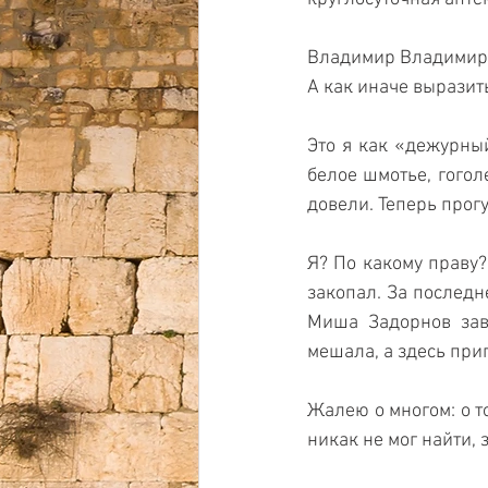
Владимир Владимиров
А как иначе выразит
Это я как «дежурный
белое шмотье, гоголе
довели. Теперь прог
Я? По какому праву?
закопал. За последн
Миша Задорнов завид
мешала, а здесь при
Жалею о многом: о то
никак не мог найти, 