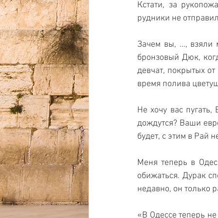
Кстати, за рукопож
рудники не отправил
Зачем вы, …, взяли
бронзовый Дюк, когд
девчат, покрытых от
время полива цвету
Не хочу вас пугать,
дождутся? Ваши евре
будет, с этим в Рай н
Меня теперь в Одес
обижаться. Дурак сп
недавно, он только 
«В Одессе теперь не