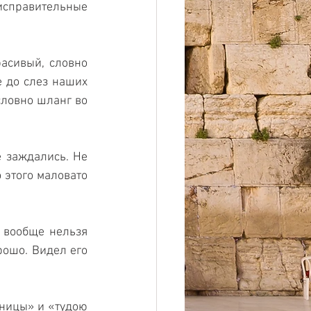
справительные 
асивый, словно 
 до слез наших 
словно шланг во 
 заждались. Не 
этого маловато 
 вообще нельзя 
ошо. Видел его 
ницы» и «тудою 