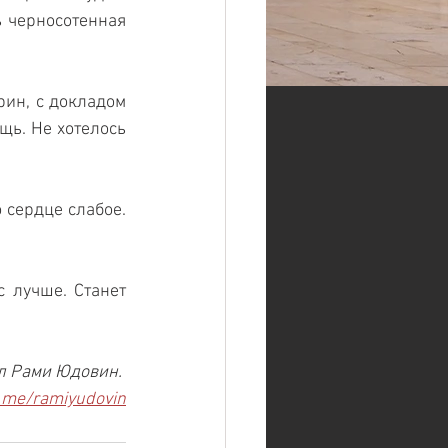
 черносотенная 
ин, с докладом 
щь. Не хотелось 
сердце слабое. 
 лучше. Станет 
л Рами Юдовин. 
.me/ramiyudovin