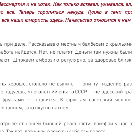
ессмертия и не хотел. Как только вставал, умывался, ел,
о всё. Теперь торопиться некуда. Гуляю в тени прох
все наши юмористы здесь. Начальство относится к нам х
сь при деле. Рассказываю местным балбесам с крыльями 
 работа найдется. Нет, не платят. Деньги там нужны были,
ивают. Шпокаем амброзию регулярно, за здоровье близких
нь хорошо, столько не выпить — они тут изделие разб
 не надуешь, многолетний опыт в СССР — не одесский тра
 фруктами — нравится. К фруктам советский человек
ляпанном, зато вкусно пахнем.
отрыве от нашей бывшей реальности, вай-фай у нас ра
а. Так вот, детишки, плохо вы себя там ведёте.