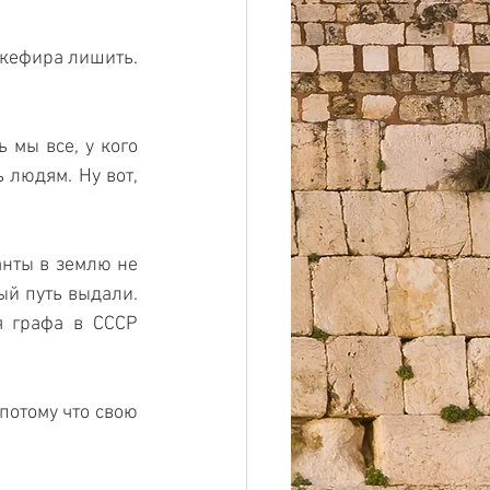
кефира лишить. 
мы все, у кого 
 людям. Ну вот, 
анты в землю не 
й путь выдали. 
я графа в СССР 
потому что свою 