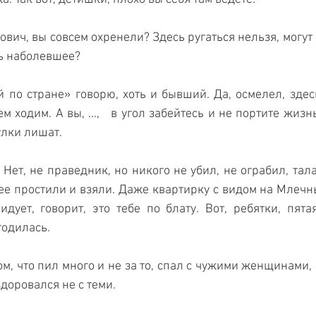
ич, вы совсем охренели? Здесь ругаться нельзя, могут 
ь наболевшее? 
 по стране» говорю, хоть и бывший. Да, осмелел, здесь 
м ходим. А вы, …,   в угол забейтесь и не портите жизнь
улки лишат.
 Нет, не праведник, но никого не убил, не ограбил, тал
ее простили и взяли. Даже квартирку с видом на Млечны
ует, говорит, это тебе по блату. Вот, ребятки, пята
годилась.
м, что пил много и не за то, спал с чужими женщинами, 
здоровался не с теми. 