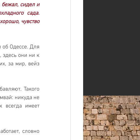
 бежал, сидел и 
ладного сада. 
орошо, чувство 
об Одессе. Для 
 здесь они ни к 
, за мир, вейз 
авляют. Такого 
мвай: никуда не 
 всегда имеет 
ботает, словно 