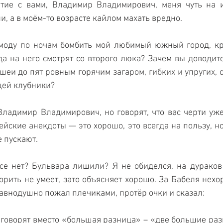
атие с вами, Владимир Владимирович, меня чуть на и
и, а в моём-то возрасте кайлом махать вредно.
 моду по ночам бомбить мой любимый южный город, кр
а на него смотрят со второго люка? Зачем вы доводите
 шеи до пят ровным горячим загаром, гибких и упругих, 
щей клубники?
 Владимир Владимирович, но говорят, что вас черти уже
йские анекдоты — это хорошо, это всегда на пользу, но 
е пускают.
се нет? Бульвара лишили? Я не обиделся, на дураков
орить не умеет, зато объясняет хорошо. За Бабеля нехор
равнодушно пожал плечиками, протёр очки и сказал: 
 говорят вместо «большая разница» – «две большие раз