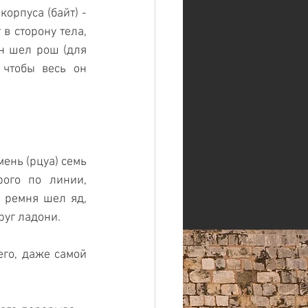
рпуса (байт) - 
 сторону тела, 
н шел рош (для 
чтобы весь он 
ень (рцуа) семь 
ого по линии, 
 ремня шел яд, 
руг ладони.
го, даже самой 