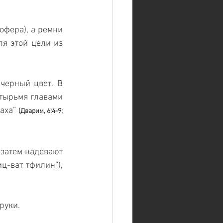
офера), а ремни 
я этой цели из 
черный цвет. В 
тырьмя главами 
аха” 
(Дварим, 6:4-9; 
 затем надевают 
ц-ват тфилин”), 
руки.