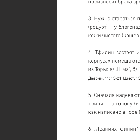
произносит браха зр
3. Нужно стараться 
(рецуот) - у благон
кожи чистого (кошер
4. Тфилин состоят 
корпусах помещаются
из Торы: а) „Шма”, б)
Дварим, 11: 13-21; Шмот, 13
5. Сначала надевают 
тфилин на голову (в 
как написано в Торе (
6. „Леаниях тфилин”