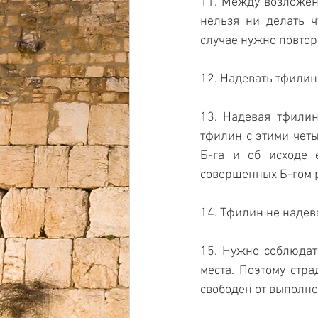
11. Между возложени
нельзя ни делать ч
случае нужно повтор
12. Надевать тфилин
13. Надевая тфилин
тфилин с этими четы
Б-га и об исходе 
совершенных Б-гом р
14. Тфилин не надев
15. Нужно соблюдать
места. Поэтому стр
свободен от выполне