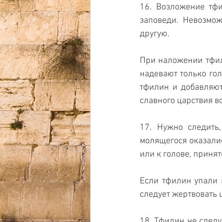
16. Возложение тфи
заповеди. Невозмож
другую. 
При наложении тфили
надевают только гол
тфилин и добавляют
славного царствия во
17. Нужно следить,
молящегося оказалис
или к голове, принят
Если тфилин упали н
следует жертвовать 
18. Тфилин не следу