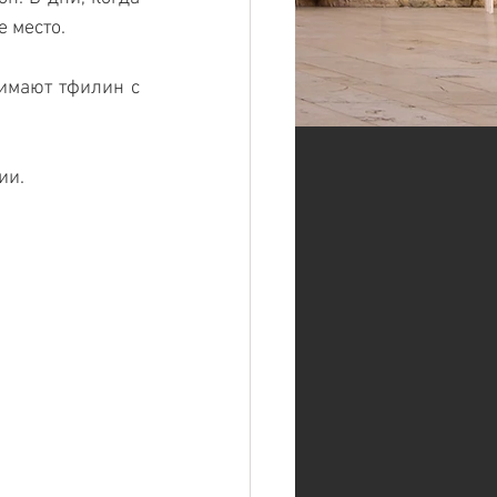
е место.
имают тфилин с 
ии.