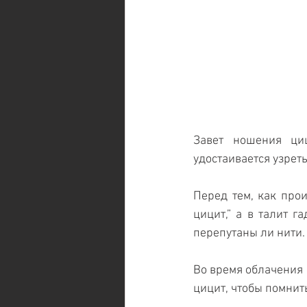
Завет ношения циц
удостаивается узрет
Перед тем, как прои
цицит,” а в талит га
перепутаны ли нити.
Во время облачения в
цицит, чтобы помнить