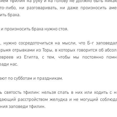
ем тфилин на руку и на голову не должно быть никако
то-либо, ни разговаривать, ни даже произносить аме
ить браха.
 и произносить браха нужно стоя.
, нужно сосредоточиться на мысли, что Б-г заповедал
рьмя отрывками из Торы, в которых говорится об абсол
евреев из Египта, с тем, чтобы мы постоянно помни
ади нас.
ают по субботам и праздникам.
 святость тфилин: нельзя спать в них или ходить с н
адающий расстройством желудка и не могущий соблюдат
ния заповеди тфилин.