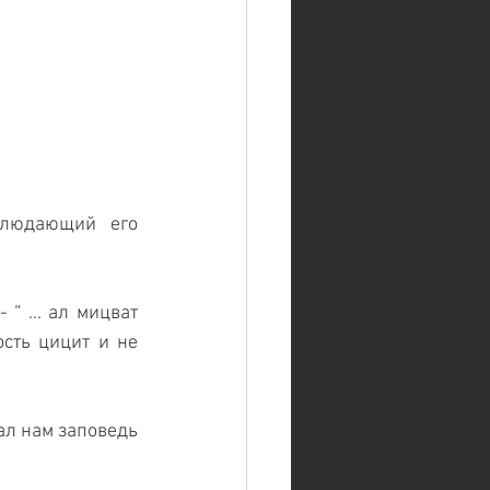
людающий его 
“ ... ал мицват 
ость цицит и не 
ал нам заповедь 