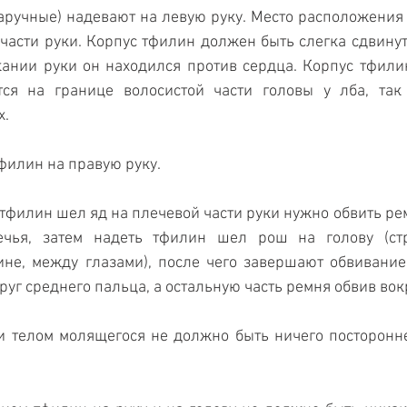
аручные) надевают на левую руку. Место расположения ко
асти руки. Корпус тфилин должен быть слегка сдвинут в
кании руки он находился против сердца. Корпус тфили
тся на границе волосистой части головы у лба, так 
х.
тфилин на правую руку.
 тфилин шел яд на плечевой части руки нужно обвить рем
ечья, затем надеть тфилин шел рош на голову (стр
не, между глазами), после чего завершают обвивание
руг среднего пальца, а остальную часть ремня обвив вок
и телом молящегося не должно быть ничего посторонне