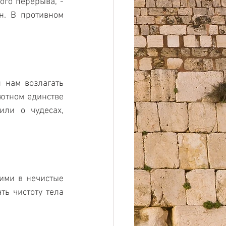
го перерыва, - 
н. В противном 
 нам возлагать 
ютном единстве 
ли о чудесах, 
ими в нечистые 
ь чистоту тела 