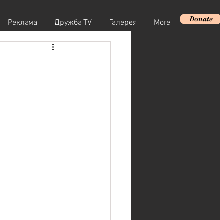
Donate
Реклама
Дружба TV
Галерея
More