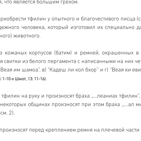
я, что является большим грехом.
приобрести тфилин у опытного и благочестивого писца (с
адежного человека, который изготовил их специально дл
ного) животного.
из кожаных корпусов (батим) и ремней, окрашенных в 
 свитки из белого пергамента с написанными на них че
 “Веая им шамоа”, в) “Кадеш ли кол бхор” и г) “Веая ки еви
.
: 1-10 и Шмот, 13: 11-16)
тфилин на руку и произносят браха „...леаниах тфилин”,
некоторых общинах произносят при этом браха ,,...ал ми
см. 2).
 произносят перед креплением ремня на плечевой части 