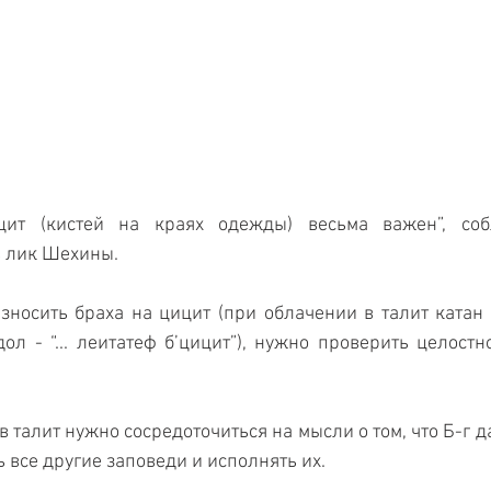
ит (кистей на краях одежды) весьма важен”, соб
ь лик Шехины.
зносить браха на цицит (при облачении в талит катан - 
дол - “... леитатеф б’цицит”), нужно проверить целостн
 талит нужно сосредоточиться на мысли о том, что Б-г д
 все другие заповеди и исполнять их.