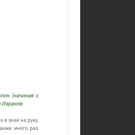
ин (начиная с 
в Израиле.
 в знак на руку 
также много раз 