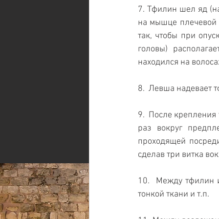
7. Тфилин шел яд (н
на мышце плечевой ч
так, чтобы при опус
головы) располагае
находился на волоса
8.  Левша надевает 
9.  После крепления
раз вокруг предпл
проходящей посреди
сделав три витка вок
10.  Между тфилин 
тонкой ткани и т.п.