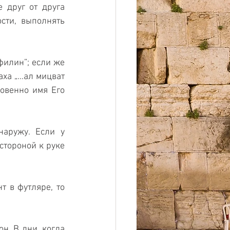
 друг от друга 
ти, выполнять 
илин”; если же 
 „...ал мицват 
овенно имя Его 
аружу. Если у 
тороной к руке 
 в футляре, то 
. В дни, когда 