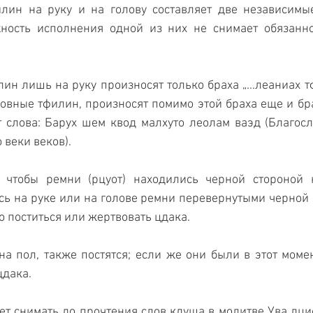
лин на руку и на голову составляет две независимые
ность исполнения одной из них не снимает обязаннос
н лишь на руку произносят только браха „...леаниах тф
овные тфилин, произносят помимо этой браха еще и браха
 слова: Барух шем квод малхуто леолам ваэд (Благосл
 веки веков).
 чтобы ремни (рцуот) находились черной стороной н
ь на руке или на голове ремни перевернутыми черной с
о поститься или жертвовать цдака. 
а пол, также постятся; если же они были в этот момент
цдака.
ет снимать до прочтения слов кдуша в молитве Ува лцион