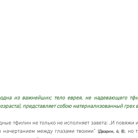
одна из важнейших; тело еврея, не надевающего тфил
озраста), представляет собою материализованный грех 
ные тфилин не только не исполняет завета: „И повяжи их
ни начертанием между глазами твоими” 
, но 
(Дварим, 6; 8)