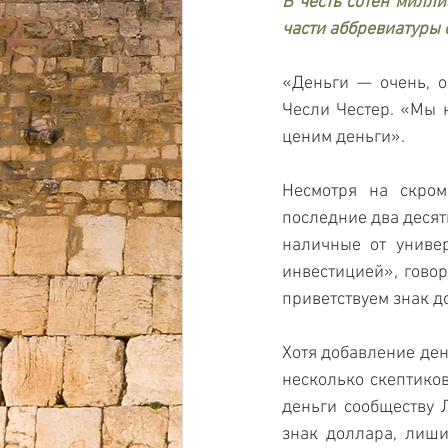
В честь сотен милли
части аббревиатуры 
«Деньги — очень, оч
Чесли Честер. «Мы н
ценим деньги».
Несмотря на скром
последние два десят
наличные от универ
инвестицией», говор
приветствуем знак д
Хотя добавление ден
несколько скептиков
деньги сообществу Л
знак доллара, лиши