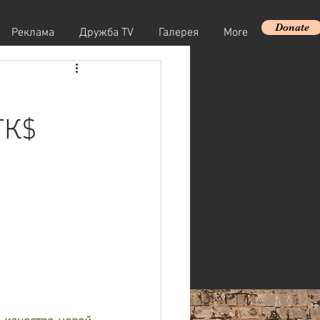
Donate
Реклама
Дружба TV
Галерея
More
ТК$