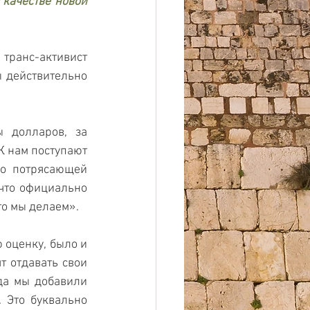
качестве новой 
транс-активист 
 действительно 
 долларов, за 
 нам поступают 
о потрясающей 
что официально 
то мы делаем».
оценку, было и 
 отдавать свои 
да мы добавили 
 Это буквально 