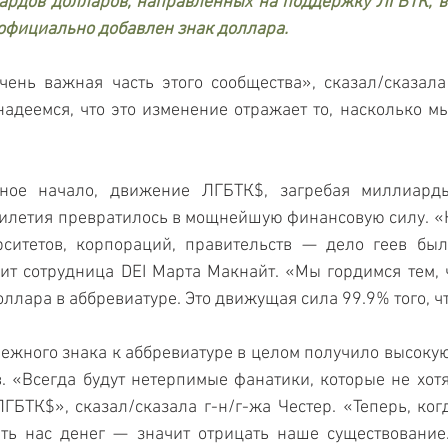
ардов долларов, направленных на поддержку ЛГБТК, в 
официально добавлен знак доллара.
ень важная часть этого сообщества», сказал/сказала 
адеемся, что это изменение отражает то, насколько мы
ное начало, движение ЛГБТК$, загребая миллиарды
илетия превратилось в мощнейшую финансовую силу. «К
ситетов, корпораций, правительств — дело геев был
ит сотрудница DEI Марта Макнайт. «Мы гордимся тем, 
оллара в аббревиатуре. Это движущая сила 99.9% того, ч
ежного знака к аббревиатуре в целом получило высокую 
. «Всегда будут нетерпимые фанатики, которые не хотят
ГБТК$», сказал/сказала г-н/г-жа Честер. «Теперь, ког
ть нас денег — значит отрицать наше существование.