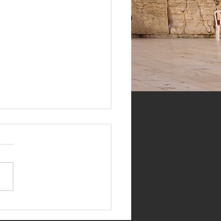
 Линекер, Брайан Ино и
более 100 британских