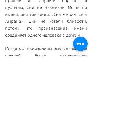
пришли из Израиля обратно в 
пустыню, они не называли Моше по 
имени, они говорили: «бен Амрам, сын 
Амрама». Они не хотели близости, 
потому что произнесение имени 
соединяет одного человека с другим.
Когда мы произносим имя человека, в 
каждой букве присутствует 
благословение. Когда Наоми вернулась 
из Моава обратно в Израиль, все 
начали спрашивать: кто это, Наоми? 
Она сказала: "Нет, не зовите меня 
Наоми, за наши и за мои грехи я 
потеряла это благословение с Небес, 
которое у меня было". 
«Нешама» на иврите это душа. Как 
пишется это слово? Первая буква 