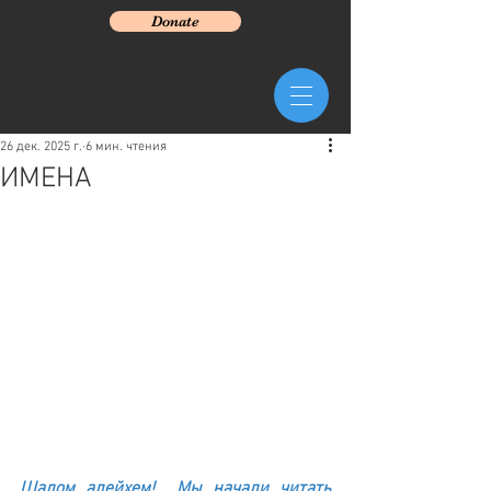
Donate
26 дек. 2025 г.
6 мин. чтения
ИМЕНА
Шалом алейхем!  Мы начали читать 