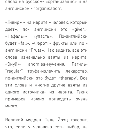
слово на русском- «организация» и на 
английском - “organisation”. 
«Гивир» - на иврите «человек, который 
даёт», по- английски это «giver».  
«Нафаль»- «упасть». По-английски 
будет «fall». «Фэрот»- фрукты или по - 
английски «Fruts». Как видите, все эти 
слова изначально взяты из иврита. 
«Энуй»- anomies-мучения. Рагиль- 
“regular”, труфа-излечить, лекарство, 
по-английски это будет «therapy”. Все 
эти слова и многие другие взяты из 
одного источника- из иврита. Таких 
примеров можно приводить очень 
много. 
Великий мудрец Пеле Йоэц говорит, 
что, если у человека есть выбор, на 