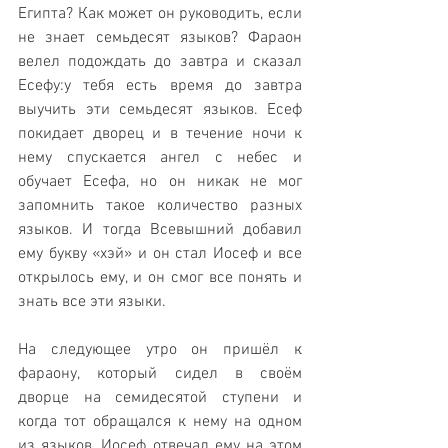
Египта? Как может он руководить, если 
не знает семьдесят языков? Фараон 
велел подождать до завтра и сказал 
Есефу:у тебя есть время до завтра 
выучить эти семьдесят языков. Есеф 
покидает дворец и в течение ночи к 
нему спускается ангел с небес и 
обучает Есефа, но он никак не мог 
запомнить такое количество разных 
языков. И тогда Всевышний добавил 
ему букву «хэй» и он стал Иосеф и все 
открылось ему, и он смог все понять и 
знать все эти языки. 
На следующее утро он пришёл к 
фараону, который сидел в своём 
дворце на семидесятой ступени и 
когда тот обращался к нему на одном 
из языков, Иосеф отвечал ему на этом 