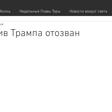
Жизнь
Недельные Главы Торы
Новости вокруг света
ния
ив Трампа отозван