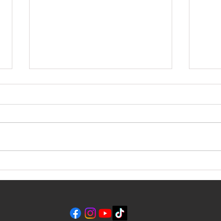
Встреча Трампа и Зеленского
Гари
еще 
милл
прав
нало