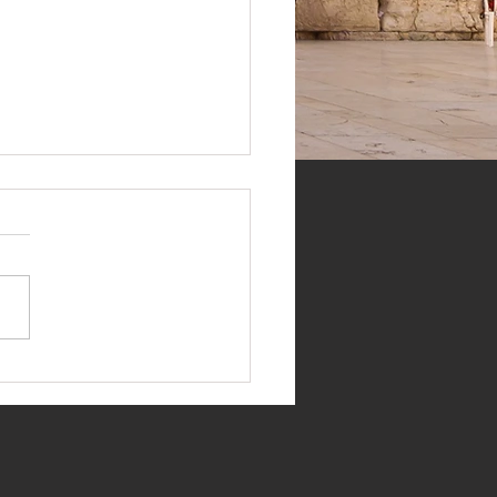
 Линекер, Брайан Ино и
более 100 британских
ионеров попросили
ительство поднять им
ги