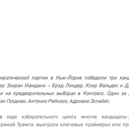
кратической партии в Нью-Йорке победили три канди
р Зохран Мамдани – Брэд Лэндер, Клэр Вальдес и Да
 на предварительных выборах в Конгресс. Один за д
эн Голдман, Антонио Рейносо, Адриано Эспайят. 
 ходе избирательного цикла многие кандидаты-ре
ржкой Трампа, выиграли ключевые праймериз или про