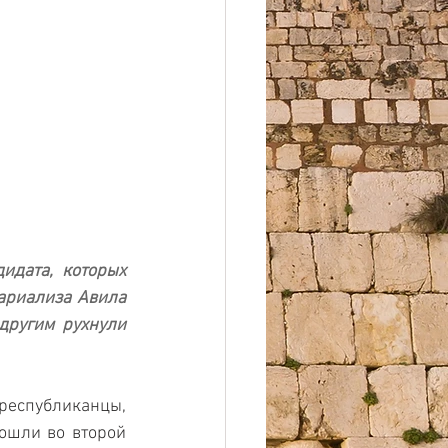
дата, которых 
риализа Авила 
ругим рухнули 
спубликанцы, 
шли во второй 