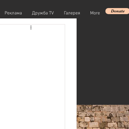
Donate
Реклама
Дружба TV
Галерея
More