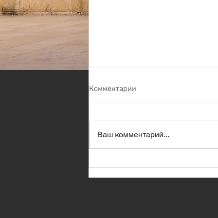
Комментарии
Ваш комментарий...
Премьер-министр Израиля
встретился в Белом доме с
президентом США,
представив ему полученные
разведкой доказательства
ядерной деятельности Ирана