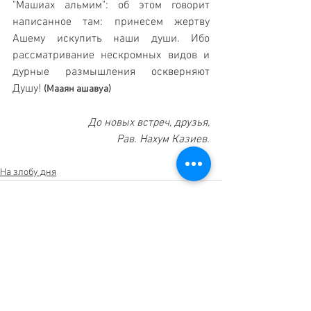
"Машиах альмим": об этом говорит 
написанное там: принесем жертву 
Ашему искупить наши души. Ибо 
рассматривание нескромных видов и 
дурные размышления оскверняют 
Душу! 
(Мааян ашавуа) 
До новых встреч, друзья,
Рав. Нахум Казиев.
На злобу дня
Смотреть все
Недавние посты