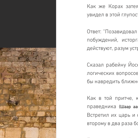
Как же Корах затея
увидел в этой глупос
Ответ: "Позавидовал
побуждений, исторг
действуют, разум уст
Сказал рабейну Йос
логических вопросов
бы навредить ближне
Как в той притче, 
праведника 
(Шаар аа
Встретил их царь и 
второму в два раза б