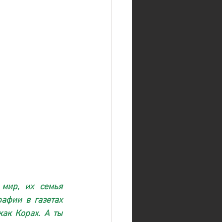
мир, их семья 
афии в газетах 
ак Корах. А ты 