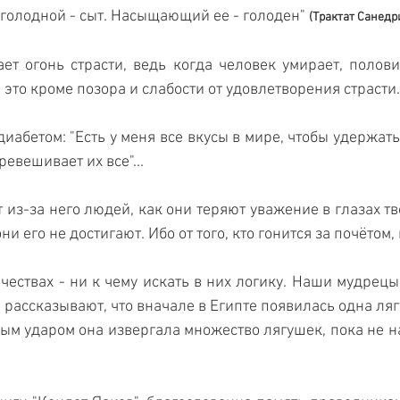
голодной - сыт. Насыщающий ее - голоден" 
(Трактат Санедри
ет огонь страсти, ведь когда человек умирает, половин
это кроме позора и слабости от удовлетворения страсти. 
иабетом: "Есть у меня все вкусы в мире, чтобы удержатьс
ревешивает их все"...
т из-за него людей, как они теряют уважение в глазах тв
они его не достигают. Ибо от того, кто гонится за почётом, 
ачествах - ни к чему искать в них логику. Наши мудрецы
рассказывают, что вначале в Египте появилась одна лягу
ждым ударом она извергала множество лягушек, пока не н