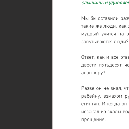
слышишь и удивляешь
Мы бы оставили разб
такие же люди, как я
мудрый учится на о
запутываются люди?
Ответ, как и все от
двести пятьдесят ч
авантюру? 
Разве он не знал, ч
рабейну, взмахом р
египтян. И когда он
иссекал из скалы вод
прощения.