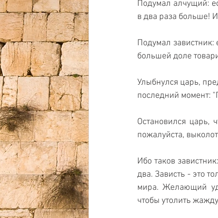
Подумал алчущий: ес
в два раза больше! И
Подумал завистник: 
большей доле товари
Улыбнулся царь, пре
последний момент: "Г
Остановился царь, ч
пожалуйста, выколоть
Ибо таков завистник
два. Зависть - это т
мира. Желающий удо
чтобы утолить жажду