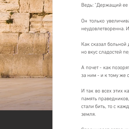
Ведь: "Держащий ее 
Он только увеличива
неудовлетворенна. И 
Как сказал больной д
но вкус сладостей пе
А почет - как позоря
за ним - и к тому же 
И так во всех этих к
память праведников, 
стали бить, то с ка
земля. 