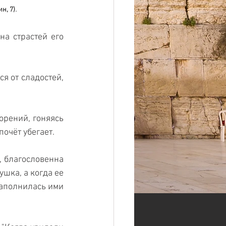
. 
н, 7)
а страстей его 
 
я от сладостей, 
орений, гоняясь 
почёт убегает. 
, благословенна 
шка, а когда ее 
аполнилась ими 