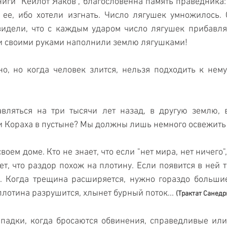
иги "Кеилот Яаков", благословенна память праведника: 
 ее, ибо хотели изгнать. Число лягушек умножилось. 
видели, что с каждым ударом число лягушек прибавляе
и своими руками наполнили землю лягушками! 
но, но когда человек злится, нельзя подходить к нему
вляться на три тысячи лет назад, в другую землю, в
и Кораха в пустыне? Мы должны лишь немного освежить 
воем доме. Кто не знает, что если "нет мира, нет ничего"
ает, что раздор похож на плотину. Если появится в ней 
. Когда трещина расширяется, нужно гораздо большие
плотина разрушится, хлынет бурный поток... 
(Трактат Санедри
падки, когда бросаются обвинения, справедливые или 