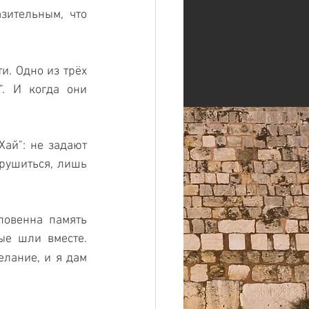
ительным, что 
. Одно из трёх 
. И когда они 
ай": не задают 
рушиться, лишь 
ловенна память 
ые шли вместе. 
лание, и я дам 