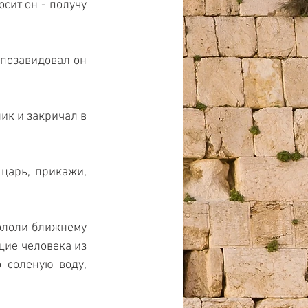
сит он - получу 
позавидовал он 
ик и закричал в 
царь, прикажи, 
ололи ближнему 
щие человека из 
соленую воду, 