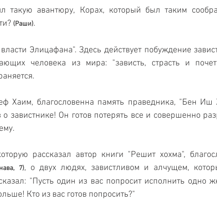
л такую авантюру, Корах, который был таким сообраз
ти? 
. 
(Раши)
 власти Элицафана". Здесь действует побуждение зависти
ающих человека из мира: "зависть, страсть и почет"
раняется.
еф Хаим, благословенна память праведника, "Бен Иш Х
 о завистнике! Он готов потерять все и совершенно раз
му. 
которую рассказал автор книги "Решит хохма", благос
, о двух людях, завистливом и алчущем, котор
нава, 7)
сказал: "Пусть один из вас попросит исполнить одно же
ольше! Кто из вас готов попросить?"