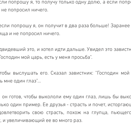
ли попрошу я, то получу только одну долю, а если попро
 не попросил ничего.
если попрошу я, он получит в два раза больше! Заранее 
ща и не попросил ничего.
двидевший это, и хотел идти дальше. Увидел это завистн
осподин мой царь, есть у меня просьба".
тобы выслушать его. Сказал завистник: "Господин мой 
 мне один глаз"...
: он готов, чтобы выкололи ему один глаз, лишь бы вык
олько один пример. Ее друзья - страсть и почет, исторгаю
влетворить свою страсть, похож на глупца, пьющего 
, и увеличивающий ее во много раз. 