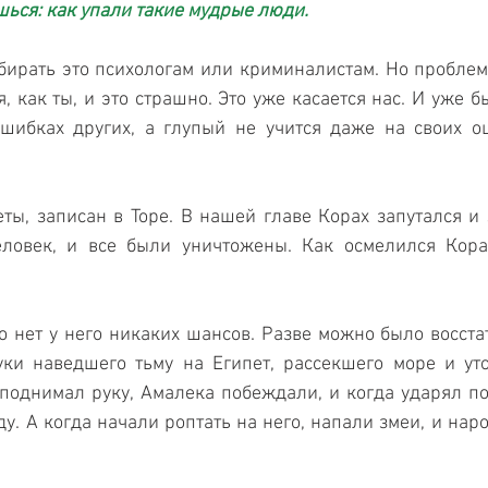
ся: как упали такие мудрые люди. 
ирать это психологам или криминалистам. Но проблема 
, как ты, и это страшно. Это уже касается нас. И уже бы
шибках других, а глупый не учится даже на своих ош
веты, записан в Торе. В нашей главе Корах запутался и 
еловек, и все были уничтожены. Как осмелился Корах
то нет у него никаких шансов. Разве можно было восста
уки наведшего тьму на Египет, рассекшего море и ут
 поднимал руку, Амалека побеждали, и когда ударял по 
у. А когда начали роптать на него, напали змеи, и наро