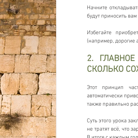
Начните откладывать
будут приносить вам
Избегайте приобре
(например, дорогие 
2. ГЛАВНОЕ
СКОЛЬКО СО
Этот принцип час
автоматически привод
также правильно рас
Суть этого урока зак
не тратят всё, что з
В итоге с каждым год