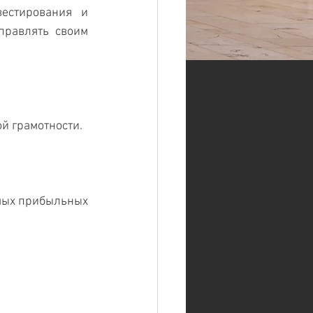
естирования и 
равлять своим 
ой грамотности.
амых прибыльных 