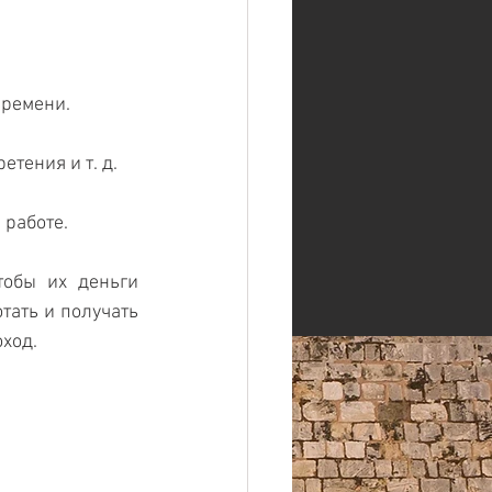
времени.
етения и т. д.
 работе.
обы их деньги 
тать и получать 
оход.