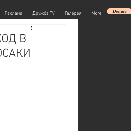
Donate
Реклама
Дружба TV
Галерея
More
ХОД В
ОСАКИ