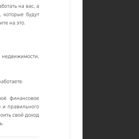
тать на вас, а 
 которые будут 
те на это.
 недвижимости, 
работаете.
оё финансовое 
 и правильного 
оить свой доход 
ь.