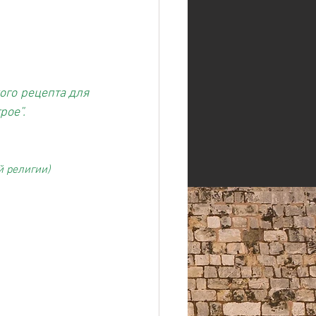
го рецепта для 
рое”.
й религии)