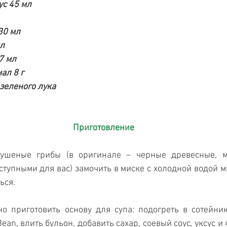
ус 45 мл
30 мл
мл
7 мл
ал 8 г
зеленого лука
Приготовление
сушеные грибы (в оригинале – черные древесные, м
тупными для вас) замочить в миске с холодной водой ми
ься.
о приготовить основу для супа: подогреть в сотейник
Bean, влить бульон, добавить сахар, соевый соус, уксус и