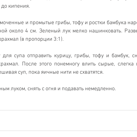
 до кипения.
змоченные и промытые грибы, тофу и ростки бамбука наре
ой около 4 см. Зеленый лук мелко нашинковать. Разве
рахмал (в пропорции 3:1).
 для супа отправить курицу, грибы, тофу и бамбук, сн
крахмал. После этого понемногу влить сырые, слегка 
ешивая суп, по­ка яичные нити не схватятся.
ным луком, снять с огня и подавать немедленно.