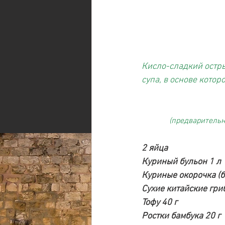
Кисло-сладкий остры
супа, в основе котор
(предварительн
2 яйца
Куриный бульон 1 л
Куриные окорочка (бе
Сухие китайские гриб
Тофу 40 г
Ростки бамбука 20 г