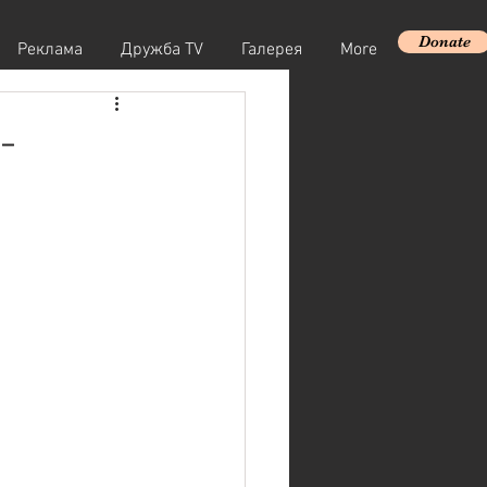
Donate
Реклама
Дружба TV
Галерея
More
-