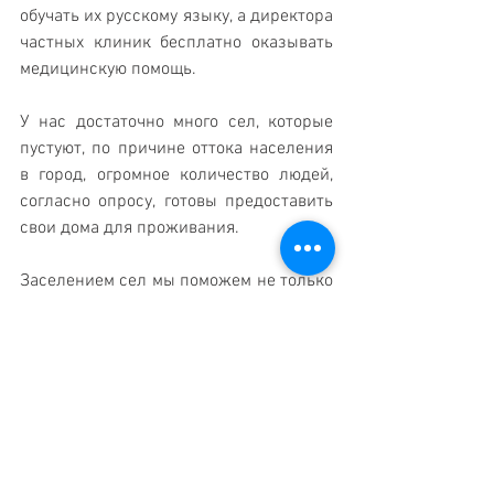
обучать их русскому языку, а директора 
частных клиник бесплатно оказывать 
медицинскую помощь.
У нас достаточно много сел, которые 
пустуют, по причине оттока населения 
в город, огромное количество людей, 
согласно опросу, готовы предоставить 
свои дома для проживания.
Заселением сел мы поможем не только 
беженцам, но и стране, ведь удастся 
развить сельское хозяйство.
Мы готовы заселить их в свои дома, 
жить по соседству, готовы создать для 
них рабочие места, оказывать любую 
необходимую помощь.