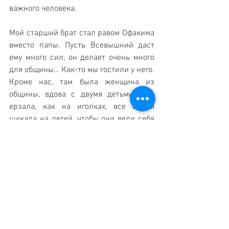
важного человека.
Мой старший брат стал равом Офакима 
вместо папы. Пусть Всевышний даст 
ему много сил, он делает очень много 
для общины… Как-то мы гостили у него. 
Кроме нас, там была женщина из 
общины, вдова с двумя детьми. Она 
ерзала, как на иголках, все время 
шикала на детей, чтобы они вели себя 
как следует, буквально не давая им 
дышать. Я пыталась ей сказать, чтобы 
она не переживала, приводила в 
пример своих детей, которые бесились 
вволю. И вдруг, глядя на нее, я поняла, 
что значит быть в гостях у человека, 
которого ты очень уважаешь.