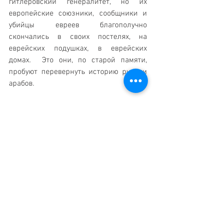
гитлеровский генералитет, но их 
европейские союзники, сообщники и 
убийцы евреев благополучно 
скончались в своих постелях, на 
еврейских подушках, в еврейских 
домах.  Это они, по старой памяти, 
пробуют перевернуть историю руками 
арабов.
Пришла пора рассказать правду о 
Второй мировой войне, где евреев 
Франции, Венгрии, Румынии, Польши, 
Дании, Голландии, Бельгии, Норвегии, 
Украины, России, Молдавии убивали 
соседи.  Их никто никогда не судил и 
не привлекал к ответу.  Но вначале 
должна ответить Великобритания, 
которая знает, кого называли 
палестинским народом.  Но её 