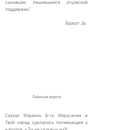
сыновьям, лишившимся отцовской 
поддержки.”  
Брахот За. 
Львиные ворота
Сказал Израиль Б-гу: Иерусалим и 
Твой народ сделались посмешищем у 
народов, а Ты не спасешь их?! 