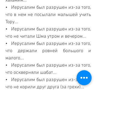
хахамим...
•   Иерусалим был разрушен из-за того, 
что в нем не посылали малышей учить 
Тору...
•   Иерусалим был разрушен из-за того, 
что не читали Шма утром и вечером...
•   Иерусалим был разрушен из-за того, 
что держали ровней большого и 
малого...
•   Иерусалим был разрушен из-за того, 
что оскверняли шабат...
•   Иерусалим был разрушен из-за того, 
что не корили друг друга (за грехи)...
•   Иерусалим был разрушен из-за того, 
что не стыдились друг друга...
Шабат 1196.
Сотворены десять мер страданий: 