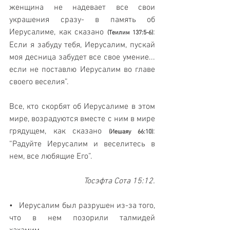
женщина не надевает все свои 
украшения сразу- в память об 
Иерусалиме, как сказано 
: 
(Теилим 137:5-6)
Если я забуду тебя, Иерусалим, пускай 
моя десница забудет все свое умение... 
если не поставлю Иерусалим во главе 
своего веселия”. 
Все, кто скорбят об Иерусалиме в этом 
мире, возрадуются вместе с ним в мире 
грядущем, как сказано 
: 
(Иешаяу 66:10)
“Радуйте Иерусалим и веселитесь в 
нем, все любящие Его”.
Тосэфта Сота 15:12.
•   Иерусалим был разрушен из-за того, 
что в нем позорили талмидей 