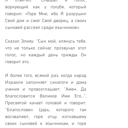
Я ответил: “Слышал я голос, 
воркующий как у голубя, который 
говорил: «Горе Мне, ибо Я разрушил 
Свой дом и сжег Свой дворец, а своих 
сыновей рассеял среди язычников». 
Сказал Элияу: “Сын мой, клянусь тебе, 
что не только сейчас прозвучал этот 
голос, но каждый день трижды Он 
говорит это. 
И более того, всякий раз, когда народ 
Израиля заполняет синагоги и дома 
учения и провозглашает: “Амен. Да 
благословится Великое Имя Его...”, 
Пресвятой качает головой и говорит: 
“Благословен Царь, которого так 
восхваляют, горе отцу, изгнавшему 
своих сыновей к язычникам, и горе 