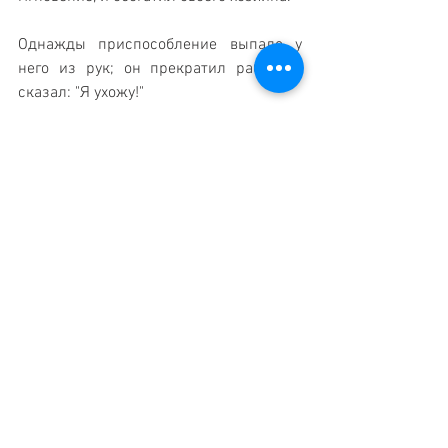
Однажды приспособление выпало у 
него из рук; он прекратил работу и 
сказал: "Я ухожу!"
"Куда?" - удивился хозяин.
"К себе в город, Нагад Эль-Валид", - 
ответил раби Шалом.
Стал уговаривать его хозяин, чтобы 
подождал, пока приготовят для него 
припасы в дорогу, ибо тяжко было ему 
расставаться. Сказал раби Шалом: "Мы 
ведь условились, и я прошу не 
задерживать меня. Мое сердце говорит 
мне, что моя мама умерла, и я спешу 
похоронить ее".