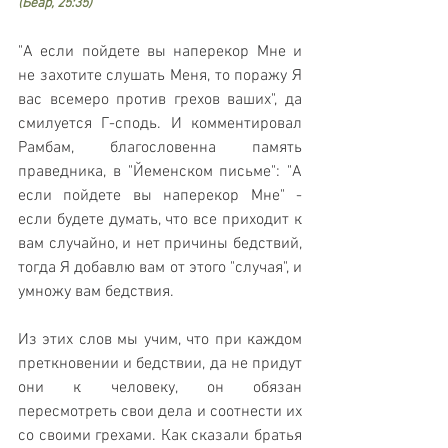
(Беар, 25:35) 
"А если пойдете вы наперекор Мне и 
не захотите слушать Меня, то поражу Я 
вас всемеро против грехов ваших", да 
смилуется Г-сподь. И комментировал 
Рамбам, благословенна память 
праведника, в "Йеменском письме": "А 
если пойдете вы наперекор Мне" - 
если будете думать, что все приходит к 
вам случайно, и нет причины бедствий, 
тогда Я добавлю вам от этого "случая", и 
умножу вам бедствия.
Из этих слов мы учим, что при каждом 
преткновении и бедствии, да не придут 
они к человеку, он обязан 
пересмотреть свои дела и соотнести их 
со своими грехами. Как сказали братья 