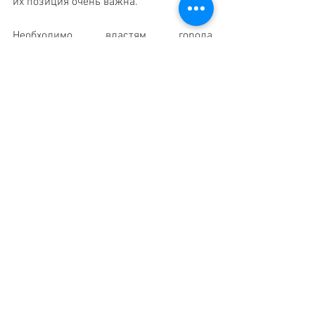
их позиция очень важна. 
Необходимо властям города 
предложить им высказать свою 
позицию по рассматриваемому 
вопросу. При необходимости собрать 
религиозных лидеров в мэрии города. 
Каждый лидер должен 
продемонстрировать свою позицию. 
Следует показать обществу позицию 
лидеров организаций и лиц, 
претендующих на соответсвующие 
выборные должности. 
Это будет реальная подготовка к 
нашему ближайшему будущему, где нет 
места для всех видов преступлений на 
почве неависти, предусматривающему 
сосуществование всех общин города и 