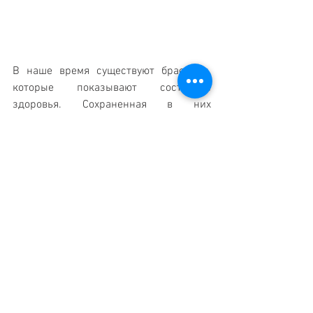
В наше время существуют браслеты, 
которые показывают состояние 
здоровья. Сохраненная в них 
информация может помочь врачам в 
лечении людей.
Одно из последних изобретений в 
мире медицины – глюкометр. Он 
измеряет уровень сахара в крови 
человека с помощью сенсора, который 
находится на руке. Это устройство дает 
возможность больным с диабетом 
следить за своим здоровьем и делать 
уколы в нужное время.
Это интересно