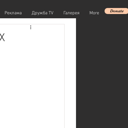
Donate
Реклама
Дружба TV
Галерея
More
Х