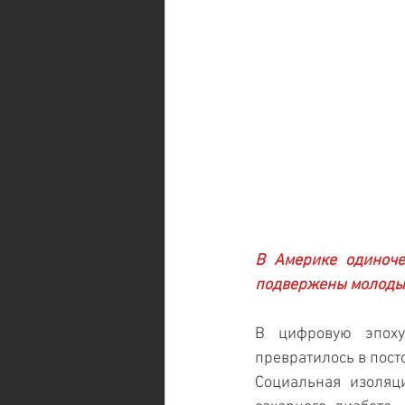
В Америке одиноче
подвержены молодые
В цифровую эпоху
превратилось в пост
Социальная изоляци