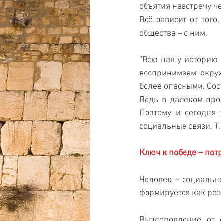
объятия навстречу че
Всё зависит от того
общества – с ним.
“Всю нашу историю н
воспринимаем окру
более опасными. Сос
Ведь в далеком про
Поэтому и сегодня 
социальные связи. Т
Ключ к победе – потр
Человек – социально
формируется как рез
Выздоровление от о