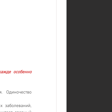
ажде особенно 
 Одиночество 
 заболеваний, 