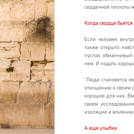
сердечной теплоты м
Когда сердце бьется
Если человек внутр
также открыто навст
пустой, обманчивый 
нем. И подать хорош
“Люди становятся м
отношению к своим со
хорошее для них. Вм
своем исследовани
изоляции и влиянию
А еще улыбка