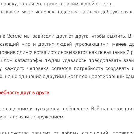
ловеку, желая его принять таким, какой он есть.
, в какой мере человек надеется на свою добрую связь 
а Земле мы зависели друг от друга, чтобы выжить. В 
жающий мир и других людей угрожающими, менее д
тояние одиночества истолковывается как повышенный ри
шлом катастрофы людям удавалось преодолевать взаим
у каждого человека остается потребность создавать 
.о. наше единение с другими мозг поощряет хорошим сам
ебность друг в друге
е создание и нуждается в обществе. Всё наше восприя
ультат связи с окружением. 
диночества зависит от добрых отношений, проявленн