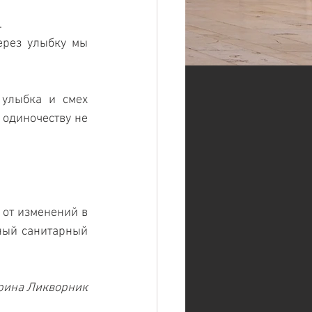
 
ерез улыбку мы 
улыбка и смех 
одиночеству не 
от изменений в 
ный санитарный 
рина Ликворник