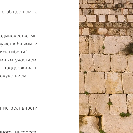
с обществом, а 
одиночестве мы 
ружелюбными и 
ск гибели”. 
ным участием. 
и поддерживать 
очувствием.
тие реальности 
ого интереса, 