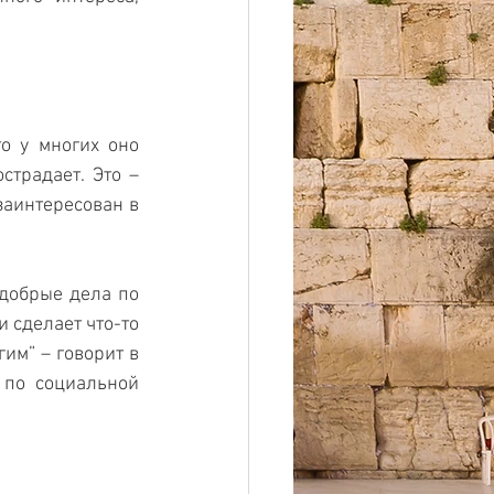
о у многих оно 
традает. Это – 
заинтересован в 
добрые дела по 
 сделает что-то 
им” – говорит в 
по социальной 