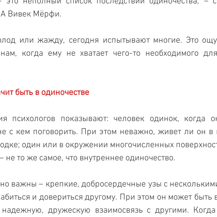
– это неполный список последствий одиночества, – с
А Вивек Мёрфи.
голод или жажду, сегодня испытывают многие. Это ощу
нам, когда ему не хватает чего-то необходимого для
ачит быть в одиночестве
я психологов показывают: человек одинок, когда он
е с кем поговорить. При этом неважно, живет ли он в 
одке; один или в окружении многочисленных поверхност
 не то же самое, что внутреннее одиночество.
о важны – крепкие, добросердечные узы с несколькими
абиться и довериться другому. При этом он может быть в
надежную, дружескую взаимосвязь с другими. Когда 