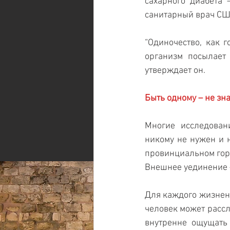
сахарного диабета 
санитарный врач СШ
“Одиночество, как 
организм посылает 
утверждает он.
Быть одному – не зн
Многие исследовани
никому не нужен и н
провинциальном гор
Внешнее уединение –
Для каждого жизненн
человек может рассл
внутренне ощущать 