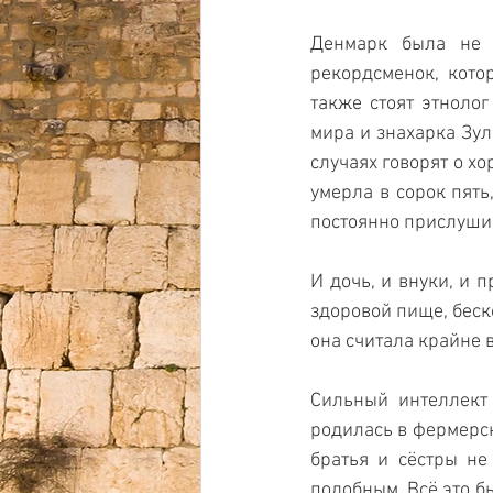
Денмарк была не 
рекордсменок, кото
также стоят этноло
мира и знахарка Зул
случаях говорят о х
умерла в сорок пять
постоянно прислушива
И дочь, и внуки, и 
здоровой пище, беско
она считала крайне 
Сильный интеллект 
родилась в фермерск
братья и сёстры не
подобным. Всё это б