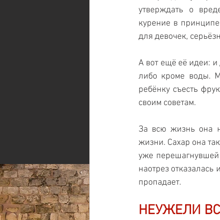
утверждать о вред
курение в принципе 
для девочек, серьёз
А вот ещё её идеи: 
либо кроме воды. М
ребёнку съесть фрук
своим советам. 
За всю жизнь она н
жизни. Сахар она так
уже перешагнувшей с
наотрез отказалась 
пропадает.
НЕУЖЕЛИ ВС