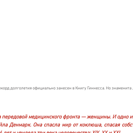
екорд долголетия официально занесен в Книгу Гиннесса. Но знаменита 
а передовой медицинского фронта — женщины. И одно из
ла Денмарк. Она спасла мир от коклюша, спасая собст