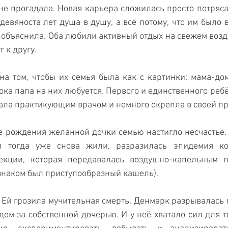
не прогадала. Новая карьера сложилась просто потряса
девяноста лет душа в душу, а всё потому, что им было в
и объяснила. Оба любили активный отдых на свежем возду
 к другу.
а том, чтобы их семья была как с картинки: мама-дом
пока папа на них любуется. Первого и единственного реб
тала практикующим врачом и немного окрепла в своей пр
е рождения желанной дочки семью настигло несчастье. 
 тогда уже снова жили, разразилась эпидемия ко
екции, которая передавалась воздушно-капельным пу
знаком был приступообразный кашель).
 Ей грозила мучительная смерть. Денмарк разрывалась 
дом за собственной дочерью. И у неё хватало сил для то