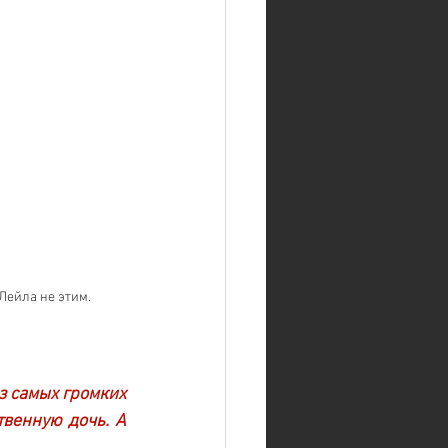
Лейла не этим.
 самых громких 
венную дочь. А 