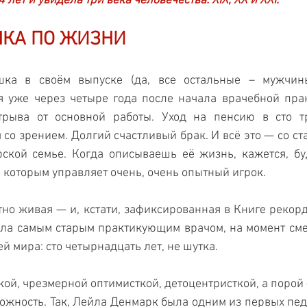
лет и увидела три века человечества: XIX, XX и XXI.
НКА ПО ЖИЗНИ
шка в своём выпуске (да, все остальные – мужчины
 уже через четыре года после начала врачебной прак
трыва от основной работы. Уход на пенсию в сто три
со зрением. Долгий счастливый брак. И всё это — со ста
ской семье. Когда описываешь её жизнь, кажется, бу
 которым управляет очень, очень опытный игрок.
но живая — и, кстати, зафиксированная в Книге рекордо
ыла самым старым практикующим врачом, на момент сме
й мира: сто четырнадцать лет, не шутка.
кой, чрезмерной оптимисткой, детоцентристкой, а порой
жность. Так, Лейла Денмарк была одним из первых педиа