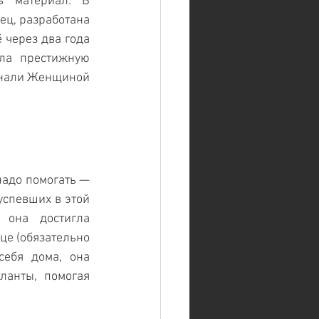
ь материал. В 
ец, разработана 
через два года 
а престижную 
нали Женщиной 
надо помогать — 
спевших в этой 
она достигла 
е (обязательно 
ебя дома, она 
анты, помогая 