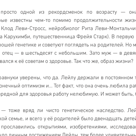
просто одной из рекордсменок по возрасту — она
рые известны чем-то помимо продолжительности жизни
г Клод Леви-Стросс, нейробиолог Рита Леви-Монтальчи
а Карухимби, путешественница Фрейя Старк). В первую о
орошей генетике и советуют поглядеть на родителей. Но 
, отец — в шестьдесят с небольшим. Зато муж — в девяно
лся к её советам о здоровье. Так что же, образ жизни?
правнуки уверены, что да. Лейлу держали в постоянном т
нечный оптимизм и... Тот факт, что она очень любила рабо
вредной для здоровья работу нелюбимую. И может быть, 
— тоже вряд ли чисто генетическое наследство. Лей
ой семье, и всего у её родителей было двенадцать детей
 прославились открытиями, изобретениями, исследова
ыло личным достижением Лейлы, тем более удивительным