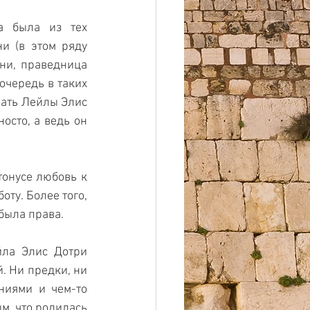
 была из тех 
 (в этом ряду 
ни, праведница 
чередь в таких 
мать Лейлы Элис 
сто, а ведь он 
онусе любовь к 
ту. Более того, 
была права.
ла Элис Дотри 
. Ни предки, ни 
ниями и чем-то 
, что родилась 