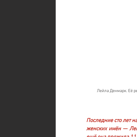
Лейла Денмарк. Её р
Последние сто лет н
женских имён — Лей