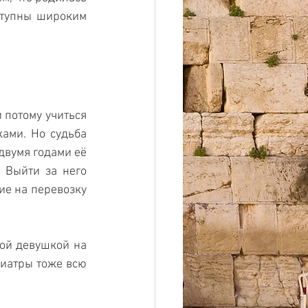
ступны широким 
потому учиться 
ами. Но судьба 
вумя годами её 
 Выйти за него 
е на перевозку 
й девушкой на 
иатры тоже всю 