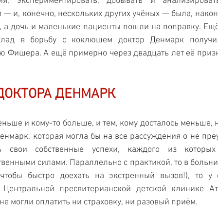
я, экспериментировать, добывать и анализироват
й — и, конечно, нескольких других учёных — была, након
 а дочь и маленькие пациенты пошли на поправку. Ещё 
лад в борьбу с коклюшем доктор Денмарк получил
 Фишера. А ещё примерно через двадцать лет её приз
ДОКТОРА ДЕНМАРК
еньше и кому-то больше, и тем, кому досталось меньше, 
Денмарк, которая могла бы на все рассуждения о не преу
ь свои собственные успехи, каждого из которых 
венными силами. Параллельно с практикой, то в больниц
чтобы быстро доехать на экстренный вызов!), то у с
 Центральной пресвитерианской детской клинике Атл
не могли оплатить ни страховку, ни разовый приём.