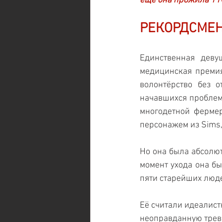
ещё она прожила 114 
РЕКОРДСМЕ
Единственная деву
медицинская премия
волонтёрство без о
начавшихся проблем 
многодетной фермер
персонажем из Sims,
Но она была абсолют
момент ухода она б
пяти старейших люде
Её считали идеалист
неоправданную трево