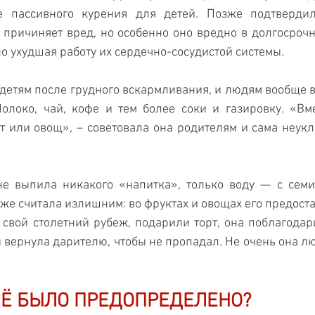
е пассивного курения для детей. Позже подтвердило
причиняет вред, но особенно оно вредно в долгосрочн
но ухудшая работу их сердечно-сосудистой системы.
и детям после грудного вскармливания, и людям вообще в
олоко, чай, кофе и тем более соки и газировку. «Вме
т или овощ», – советовала она родителям и сама неукл
е выпила никакого «напитка», только воду — с семи 
же считала излишним: во фруктах и овощах его предостат
вой столетний рубеж, подарили торт, она поблагодарил
и вернула дарителю, чтобы не пропадал. Не очень она лю
Ё БЫЛО ПРЕДОПРЕДЕЛЕНО?