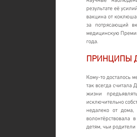
научные наблюдени
результате её усили
вакцина от коклюша,
за потрясающий вк
медицинскую Премию
года.
ПРИНЦИПЫ 
Кому-то досталось м
так всегда считала 
жизни предъявлят
исключительно собст
недалеко от дома, 
волонтёрствовала в
детям, чьи родители 