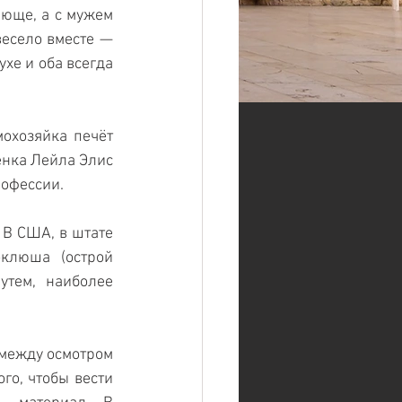
юще, а с мужем 
есело вместе — 
хе и оба всегда 
охозяйка печёт 
ёнка Лейла Элис 
офессии. 
В США, в штате 
клюша (острой 
тем, наиболее 
между осмотром 
го, чтобы вести 