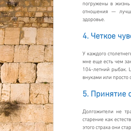
погружены в жизнь 
отношения — лучше
здоровье.
4. Четкое чу
У каждого столетнег
мне еще есть чем зан
104-летний рыбак. Ц
внуками или просто 
5. Принятие с
Долгожители не тр
старение как естеств
этого страха они ст