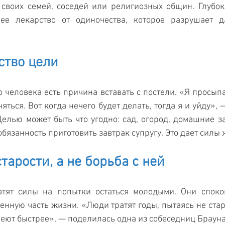
своих семей, соседей или религиозных общин. Глубок
е лекарство от одиночества, которое разрушает д
вство цели
о человека есть причина вставать с постели. «Я просыпа
яться. Вот когда нечего будет делать, тогда я и уйду», 
елью может быть что угодно: сад, огород, домашние за
обязанность приготовить завтрак супругу. Это дает силы
тарости, а не борьба с ней
атят силы на попытки остаться молодыми. Они споко
енную часть жизни. «Люди тратят годы, пытаясь не старе
ареют быстрее», — поделилась одна из собеседниц Брауна