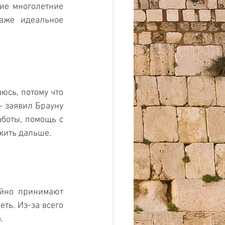
ие многолетние 
аже идеальное 
юсь, потому что 
— заявил Брауну 
боты, помощь с 
 жить дальше.
йно принимают 
ть. Из-за всего 
. 