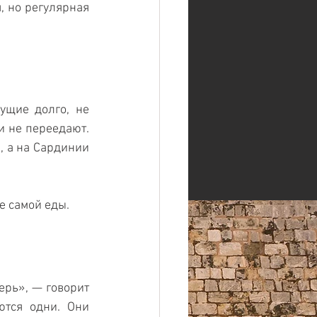
 но регулярная 
щие долго, не 
и не переедают. 
 а на Сардинии 
е самой еды. 
ерь», — говорит 
тся одни. Они 