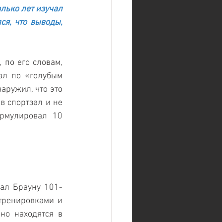
лько лет изучал 
я, что выводы, 
по его словам, 
ал по «голубым 
ружил, что это 
 спортзал и не 
рмулировал 10 
зал Брауну 101-
тренировками и 
но находятся в 