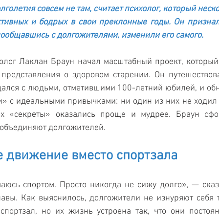
голетия совсем не там, считает психолог, который неско
тивных и бодрых в свои преклонные годы. Он призналс
пообщавшись с долгожителями, изменили его самого.
олог Лаклан Браун начал масштабный проект, который, 
 представления о здоровом старении. Он путешествов
ался с людьми, отметившими 100-летний юбилей, и обна
» с идеальными привычками: ни один из них не ходил в
Их «секреты» оказались проще и мудрее. Браун сфо
 объединяют долгожителей.
е движение вместо спортзала
аюсь спортом. Просто никогда не сижу долго», — ска
авы. Как выяснилось, долгожители не изнуряют себя 
спортзал, но их жизнь устроена так, что они постоян