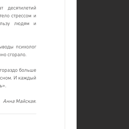
 десятилетий 
ело стрессом и 
ользу людям и 
воды психолог 
но сгорало. 
гораздо больше 
сном. И каждый 
ь».
Анна Майская.