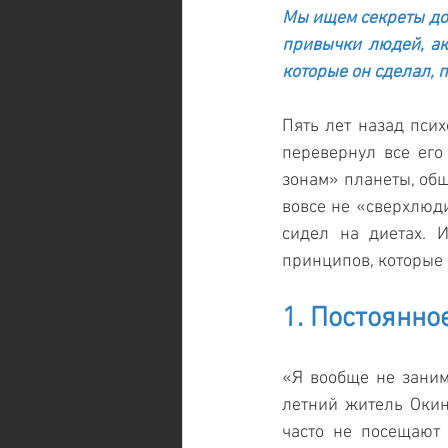
Мы ищем секреты дол
привычки людей, ак
которые он сделал, 
Пять лет назад псих
перевернул все его
зонам» планеты, общ
вовсе не «сверхлюди
сидел на диетах. 
принципов, которые
1. Постоянно
«Я вообще не заним
летний житель Окин
часто не посещают 