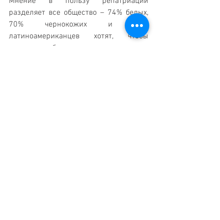
Мнение в пользу репатриации 
разделяет все общество – 74% белых, 
70% чернокожих и 69% 
латиноамериканцев хотят, чтобы 
депортация была приоритетом. 
Перевод Рины Марчук.
Новости вокруг света
Смотреть все
Недавние посты