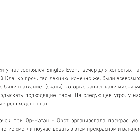
й у нас состоялся Singles Event, вечер для холостых па
й Клацко прочитал лекцию, конечно же, были всевозмо
ре были шатханиёт (сваты), которые записывали имена уч
подыскать подходящие пары. На следующее утро, у нас
я - рош ходеш шват. 
очек при Ор-Натан - Орот организовала прекрасную 
ногие смогли поучаствовать в этом прекрасном и важном