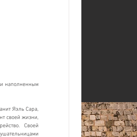
 и наполненным 
анит Яэль Сара, 
т своей жизни, 
йство. Своей 
лушательницами 