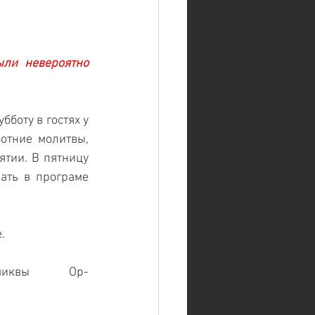
ли невероятно 
оту в гостях у 
отние молитвы, 
тии. В пятницу 
ать в програме 
. 
             Ор-