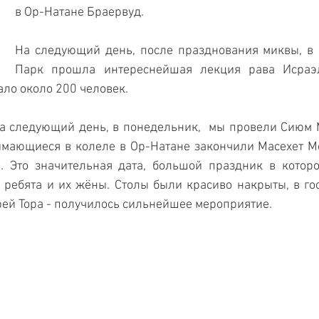
в Ор-Натане Браервуд. 
На следующий день, после празднования миквы, в 
Парк прошла интереснейшая лекция рава Исраэл
ало около 200 человек. 
на следующий день, в понедельник,  мы провели Сиюм Ма
нимающиеся в колеле в Ор-Натане закончили Масехет Ме
а. Это значительная дата, большой праздник в которо
 ребята и их жёны. Столы были красиво накрыты, в гос
рей Тора - получилось сильнейшее мероприятие.  