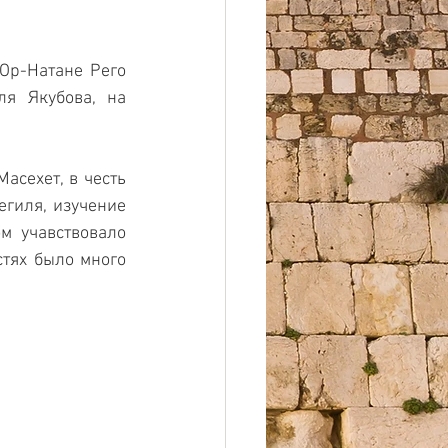
Ор-Натане Рего 
я Якубова, на 
сехет, в честь 
гиля, изучение 
м учавствовало 
тях было много 