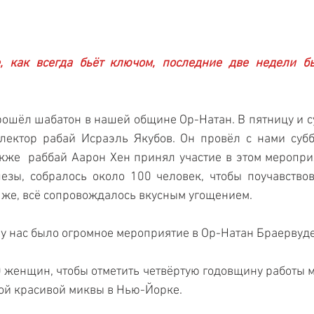
, как всегда бьёт ключом, последние две недели бы
ошёл шабатон в нашей общине Ор-Натан. В пятницу и субб
лектор рабай Исраэль Якубов. Он провёл с нами субб
кже  раббай Аарон Хен принял участие в этом мероприя
езы, собралось около 100 человек, чтобы поучавствов
 же, всё сопровождалось вкусным угощением. 
у нас было огромное мероприятие в Ор-Натан Браервуде
женщин, чтобы отметить четвёртую годовщину работы миквы
ой красивой миквы в Нью-Йорке. 