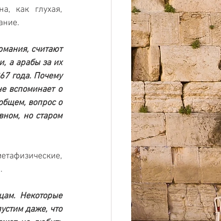
, как глухая, 
ание.
мания, считают 
, а арабы за их 
7 года. Почему 
е вспоминает о 
бщем, вопрос о 
ном, но старом 
тафизические, 
.
ам. Некоторые 
стим даже, что 