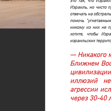
это так, что Израи
Израиль, но чисто п
отвечать на обстрелы
помочь "угнетаемым
никому из них не пр
хотите, чтобы Изр
израильских террито
— Никакого м
Ближнем Вост
цивилизации
иллюзий не
агрессии исл
через 30-40 л