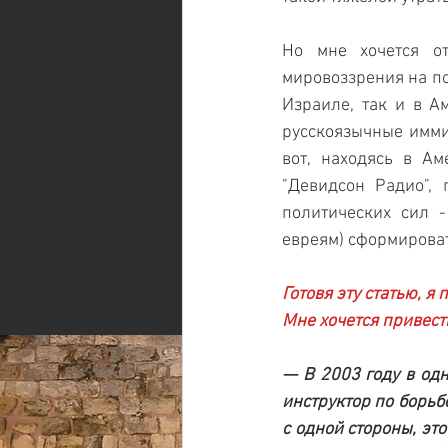
Но мне хочется от
мировоззрения на по
Израиле, так и в Ам
русскоязычные имми
вот, находясь в А
"Девидсон Радио", 
политических сил -
евреям) сформирова
Готовя эту статью, я
Мне хочется привест
— В 2003 году в одн
инструктор по борьбе
с одной стороны, эт