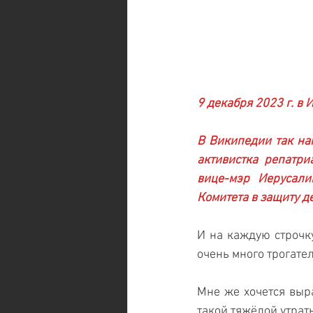
9 декабря 2023 г. в
В Википедии так нап
активистка репатри
вице-мэр Иерусали
Комитета в защиту д
И на каждую строчку
очень много трогател
Мне же хочется выра
такой тяжёлой утра