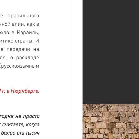
е правильного 
ой алии, как в 
хав в Израиль, 
тике страны. И 
е передачи на 
я, о раскладе 
русскоязычным 
г. в Нюрнберге. 
одня не просто 
считаете, когда 
олее ста тысяч 