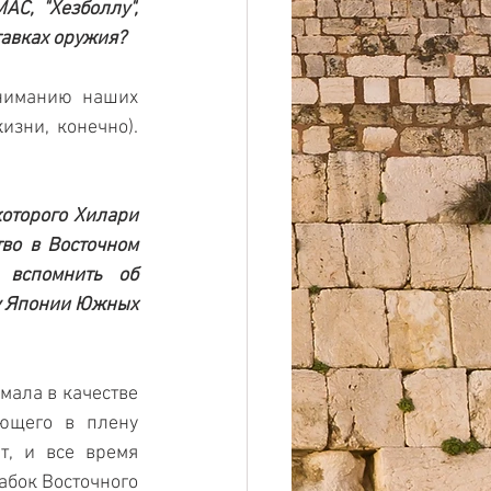
С, "Хезболлу", 
тавках оружия?
ниманию наших 
зни, конечно). 
оторого Хилари 
во в Восточном 
вспомнить об 
у Японии Южных 
ала в качестве 
ющего в плену 
, и все время 
бок Восточного 