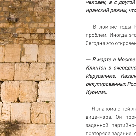
человек, а с друго
иранский режим, что
— В ломкие годы Р
проблем. Иногда это
Сегодня это открове
— В марте в Москве 
Клинтон в очередно
Иерусалиме. Каза
оккупированных Росс
Курилах.
— Я знакома с ней л
вице-мэра. Он про
заданной партийно-
повторяла задание, 