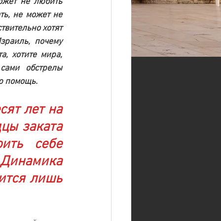
ожет не любить 
ь, не может не 
твительно хотят 
зраиль, почему 
, хотите мира, 
сами обстрелы 
ую помощь.
ят лет на 
цы заката 
ить себе 
Динамика 
ится лишь 