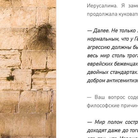
Иерусалима. Я заме
продолжала куковать
— Далее. Не только 
нормальным, что у Г
агрессию должны бы
весь мир столь трог
еврейских беженцах 
двойных стандартах.
добром антисемитиз
— Ваш вопрос содер
философские причины 
— Мир полон состр
доходят даже до тог