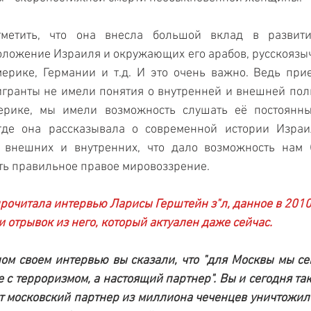
метить, что она внесла большой вклад в развити
ложение Израиля и окружающих его арабов, русскоязычн
ерике, Германии и т.д. И это очень важно. Ведь прие
гранты не имели понятия о внутренней и внешней поли
мерике, мы имели возможность слушать её постоянны
где она рассказывала о современной истории Израил
 внешних и внутренних, что дало возможность нам (
ть правильное правое мировоззрение. 
 прочитала интервью Ларисы Герштейн з"л, данное в 2010 
и отрывок из него, который актуален даже сейчас.
ом своем интервью вы сказали, что "для Москвы мы сег
 с терроризмом, а настоящий партнер". Вы и сегодня так 
от московский партнер из миллиона чеченцев уничтожил б