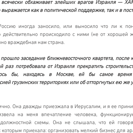
й всячески обхаживает злейших врагов Израиля — ХАМА
 выражается как в политической поддержке, так и в пос
оссию иногда заносило, или выносило что ли к по
 действительно происходило с ними (не от хорошей жи
нно враждебная нам страна.
прошло заседание ближневосточного квартета, после к
й раз потребовала от Израиля прекратить строительст
лось бы, находясь в Москве, ей бы самое время 
ией грузинских территориях или об отторгнутых ею же 
ично. Она дважды приезжала в Иерусалим, и я ее приним
извела на меня впечатление человека, функциониру
должностной схемы. Она не слышала, что ей говорят
с которым приехала: организовать мелкий бизнес для ара