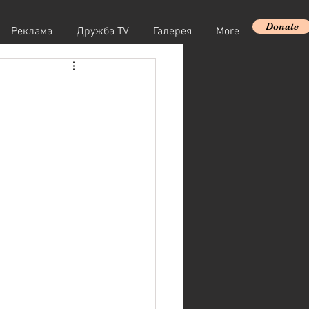
Donate
Реклама
Дружба TV
Галерея
More