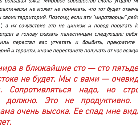
ль большая бяка. Мировое сообщество сколь угодно м
рактически не может не понимать, что тот будет отвечат
 своих территорий. Поэтому, если эти "миротворцы" дейс
", а их сочувствие это не цинизм и повод поругать И
идет в голову сказать палестинцам следующее: ребята
аиль перестал вас угнетать и бомбить, прекратите 
рий и теракты, иначе перестанете получать от нас всяк
ира в ближайшие сто — сто пятьдес
оке не будет. Мы с вами — очевид
. Сопротивляться надо, но стро
 должно. Это не продуктивно. 
ама очень высока. Ее спад мне вид
ет.