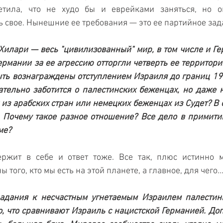
тила, что не худо бы и еврейками заняться, но она
 свое. Нынешние ее требования — это ее партийное зад
Хилари — весь "цивилизованный" мир, в том числе и Гер
ермании за ее агрессию отторгли четверть ее территории
ть вознаграждены отступлением Израиля до границ 196
ательно заботится о палестинских беженцах, но даже н
из арабских стран или немецких беженцах из Судет? В о
 Почему такое разное отношение? Все дело в примитив
ме?
жит в себе и ответ тоже. Все так, плюс истинно ме
того, кто мы есть на этой планете, а главное, для чего...
адания к несчастным угнетаемым Израилем палестинц
о, что сравнивают Израиль с нацистской Германией. Допу