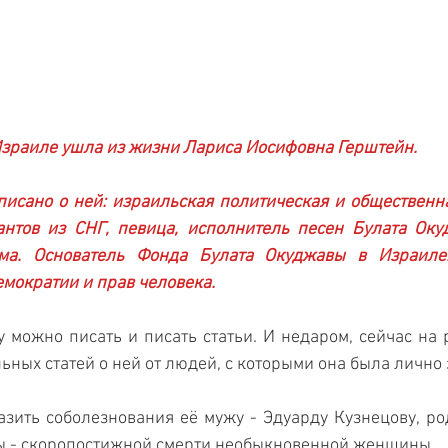
 Израиле ушла из жизни Лариса Иосифовна Герштейн. 
исано о ней: израильская политическая и общественна
антов из СНГ, певица, исполнитель песен Булата Оку
ма. Основатель Фонда Булата Окуджавы в Израиле.
емократии и прав человека.
 можно писать и писать статьи. И недаром, сейчас на р
ьных статей о ней от людей, с которыми она была лично 
зить соболезнования её мужу - Эдуарду Кузнецову, ро
ты - скоропостижной смерти необыкновенной женщины. 