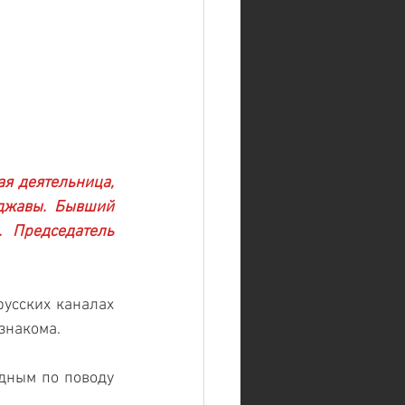
я деятельница, 
джавы. Бывший 
 Председатель 
усских каналах 
знакома. 
дным по поводу 