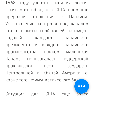
1968 году уровень насилия достиг 
таких масштабов, что США временно 
прервали отношения с Панамой. 
Установление контроля над каналом 
стало национальной идеей панамцев, 
задачей каждого панамского 
президента и каждого панамского 
правительства, причем маленькая 
Панама пользовалась поддержкой 
практически всех государств 
Центральной и Южной Америки, а, 
кроме того, коммунистического блока.
Ситуация для США еще более 
обострилась после прихода к власти 
на Кубе Фиделя Кастро в 1959 году. 
При поддержке СССР и Китая 
кубинские революционеры пытались 
экспортировать революцию в другие 