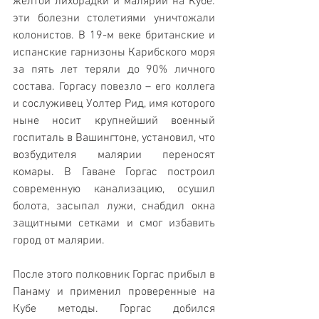
желтой лихорадки и малярии на Кубе: 
эти болезни столетиями уничтожали 
колонистов. В 19-м веке британские и 
испанские гарнизоны Карибского моря 
за пять лет теряли до 90% личного 
состава. Горгасу повезло – его коллега 
и сослуживец Уолтер Рид, имя которого 
ныне носит крупнейший военный 
госпиталь в Вашингтоне, установил, что 
возбудителя малярии переносят 
комары. В Гаване Горгас построил 
современную канализацию, осушил 
болота, засыпал лужи, снабдил окна 
защитными сетками и смог избавить 
город от малярии.
После этого полковник Горгас прибыл в 
Панаму и применил проверенные на 
Кубе методы. Горгас добился 