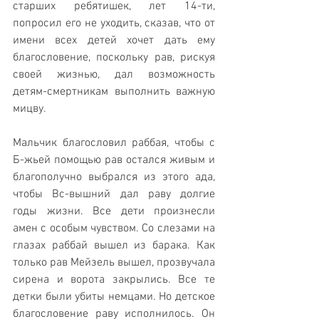
старших ребятишек, лет 14-ти, 
попросил его не уходить, сказав, что от 
имени всех детей хочет дать ему 
благословение, поскольку рав, рискуя 
своей жизнью, дал возможность 
детям-смертникам выполнить важную 
мицву. 
Мальчик благословил раббая, чтобы с 
Б-жьей помощью рав остался живым и 
благополучно выбрался из этого ада, 
чтобы Вс-вышний дал раву долгие 
годы жизни. Все дети произнесли 
амен с особым чувством. Со слезами на 
глазах раббай вышел из барака. Как 
только рав Мейзель вышел, прозвучала 
сирена и ворота закрылись. Все те 
детки были убиты немцами. Но детское 
благословение раву исполнилось. Он 