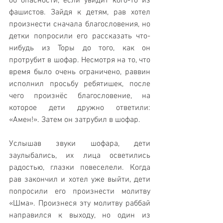
об опасности, если увидит кого-то из 
фашистов. Зайдя к детям, рав хотел 
произнести сначала благословения, но 
детки попросили его рассказать что-
нибудь из Торы до того, как он 
протрубит в шофар. Несмотря на то, что 
время было очень ограничено, раввин 
исполнил просьбу ребятишек, после 
чего произнёс благословение, на 
которое дети дружно ответили: 
«Амен!». Затем он затрубил в шофар. 
Услышав звуки шофара, дети 
заулыбались, их лица осветились 
радостью, глазки повеселели. Когда 
рав закончил и хотел уже выйти, дети 
попросили его произнести молитву 
«Шма». Произнеся эту молитву раббай 
направился к выходу, но один из 