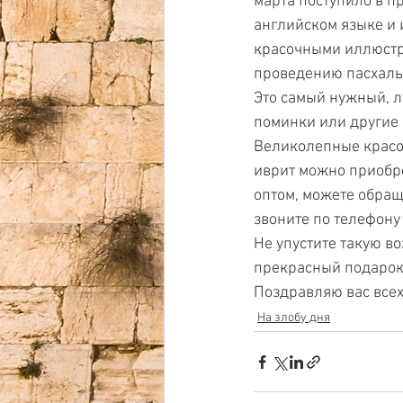
марта поступило в п
английском языке и 
красочными иллюстр
проведению пасхальн
Это самый нужный, л
поминки или другие 
Великолепные красоч
иврит можно приобре
оптом, можете обращ
звоните по телефону
Не упустите такую в
прекрасный подарок 
Поздравляю вас всех
На злобу дня