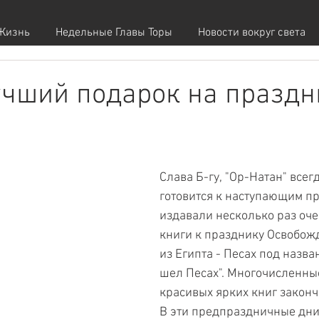
Жизнь
Недельные Главы Торы
Новости вокруг света
чший подарок на праздн
Слава Б-гу, "Ор-Натан" всег
готовится к наступающим п
издавали несколько раз оче
книги к празднику Освобож
из Египта - Песах под назва
шел Песах". Многочисленные
красивых ярких книг законч
В эти предпраздничные дни