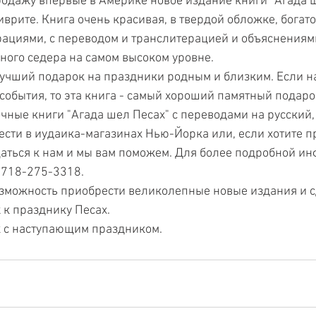
родажу впервые в Америке новое издание книги "Агада ш
иврите. Книга очень красивая, в твердой обложке, богат
ациями, с переводом и транслитерацией и объяснениями
ого седера на самом высоком уровне.
учший подарок на праздники родным и близким. Если н
события, то эта книга - самый хороший памятный подаро
ные книги "Агада шел Песах" с переводами на русский,
сти в иудаика-магазинах Нью-Йорка или, если хотите п
аться к нам и мы вам поможем. Для более подробной и
 718-275-3318.
озможность приобрести великолепные новые издания и с
к празднику Песах.
 с наступающим праздником. 