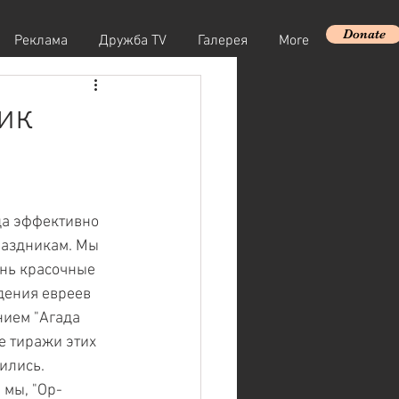
Donate
Реклама
Дружба TV
Галерея
More
ик
да эффективно 
раздникам. Мы 
нь красочные 
дения евреев 
нием "Агада 
 тиражи этих 
ились.
 мы, "Ор-