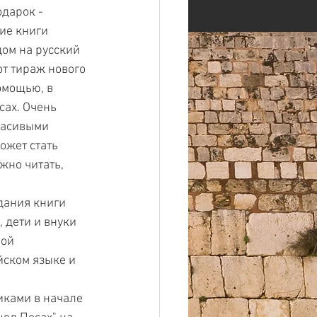
дарок - 
ие книги 
дом на русский 
от тираж нового 
омощью, в 
ах. Очень 
расивыми 
ожет стать 
жно читать, 
дания книги 
 дети и внуки 
ой 
йском языке и 
иками в начале 