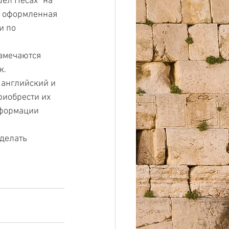
ел Песах" на 
о оформленная 
 по 
амечаются 
к.
 английский и 
риобрести их 
нформации 
делать 