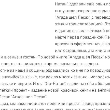
Натан", сделали еще один по
выпустили очередное издан
"Агада шел Песах" с перево
язык и транслитерацией. Эт
издания вышел, с Б-жьей п
марте перед праздником Пес
красочно оформленная, с к
иллюстрациями, эта книга м
 в семье и гостям. По новой книге "Агада шел Песах" мо
 понять, что читается во время пасхального седера.
многие из нашей общины обращались ко мне по поводу из
 английском языке, так как во многих семьях - молодежь,
 языке и иврите. И мы, "Ор-Натан", взяли на себя с больш
легкий проект - издание новой красивой книги на англи
Песах "Агада шел Песах".
ощью, мы закончили этот нелегкий проект. Перед праздн