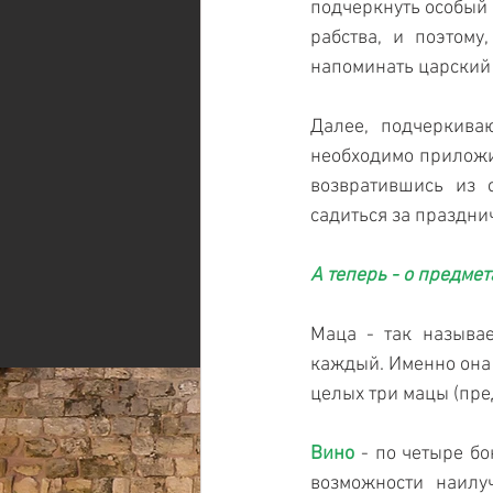
подчеркнуть особый 
рабства, и поэтому
напоминать царский
Далее, подчеркиваю
необходимо приложит
возвратившись из 
садиться за праздни
А теперь - о предме
Маца - так называ
каждый. Именно она 
целых три мацы (пре
Вино
 - по четыре б
возможности наилу