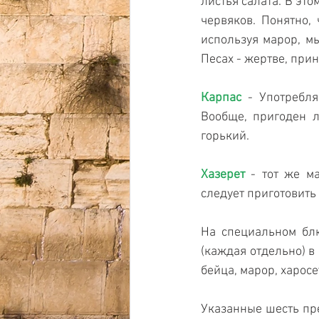
листья салата. В это
червяков. Понятно,
используя марор, м
Песах - жертве, при
Карпас
 - Употребл
Вообще, пригоден л
горький.
Хазерет
 - тот же м
следует приготовить
На специальном блю
(каждая отдельно) в
бейца, марор, харосет
Указанные шесть пре