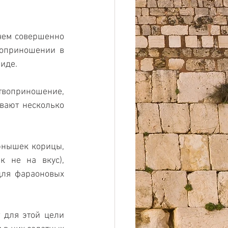
чем совершенно 
оприношении в 
виде.
твоприношение, 
вают несколько 
рнышек корицы, 
 не на вкус), 
ля фараоновых 
 для этой цели 