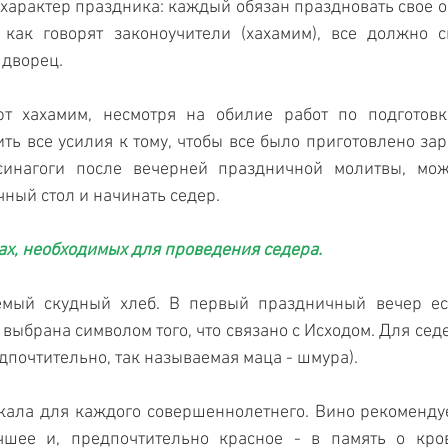
характер праздника: каждый обязан праздновать свое о
, как говорят законоучители (хахамим), все должно 
 дворец.
т хахамим, несмотря на обилие работ по подготовке
ь все усилия к тому, чтобы все было приготовлено заран
синагоги после вечерней праздничной молитвы, мож
чный стол и начинать седер.
тах, необходимых для проведения седера.
емый скудный хлеб. В первый праздничный вечер ест
выбрана символом того, что связано с Исходом. Для седе
дпочтительно, так называемая маца - шмура).
окала для каждого совершеннолетнего. Вино рекомендуе
чшее и, предпочтительно красное - в память о кров