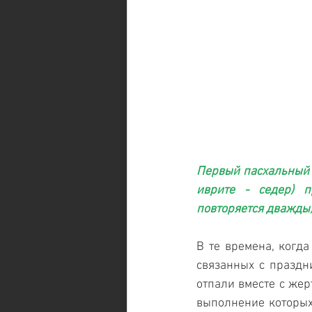
Первый пасхальный в
иврите - седер) п
повторяется дважды)
В те времена, когда
связанных с праздн
отпали вместе с жер
выполнение которых 