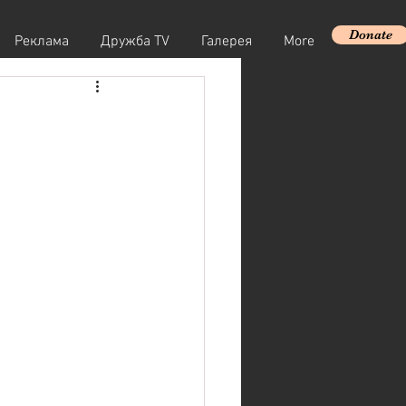
Donate
Реклама
Дружба TV
Галерея
More