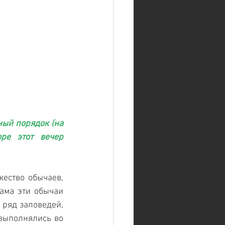
ый порядок (на 
ре этот вечер 
ество обычаев, 
ма эти обычаи 
ряд заповедей, 
выполнялись во 