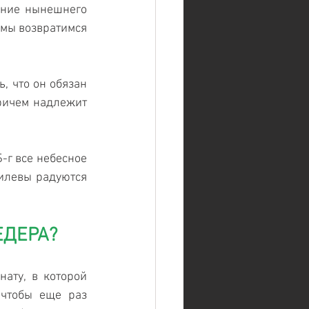
ние нынешнего 
мы возвратимся 
 что он обязан 
ричем надлежит 
-г все небесное 
илевы радуются 
ЕДЕРА?
ату, в которой 
чтобы еще раз 