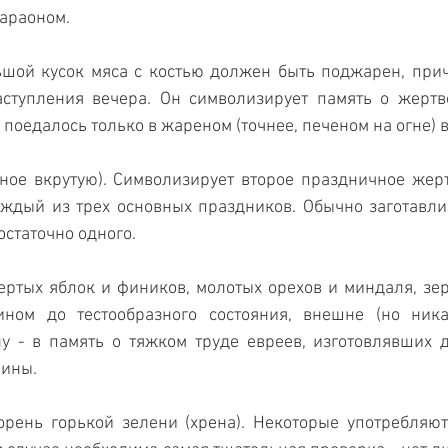
фараоном.
льшой кусок мяса с костью должен быть поджарен, при
аступления вечера. Он символизирует память о жертв
 поедалось только в жареном (точнее, печеном на огне) 
нное вкрутую). Символизирует второе праздничное жер
ждый из трех основных праздников. Обычно заготавли
остаточно одного.
тертых яблок и фиников, молотых орехов и миндаля, зе
ном до тестообразного состояния, внешне (но никак
 - в память о тяжком труде евреев, изготовлявших д
лины.
орень горькой зелени (хрена). Некоторые употребляют