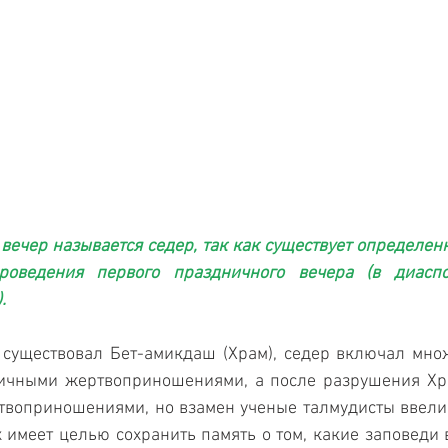
ечер называется седер, так как существует определенн
роведения первого праздничного вечера (в диаспо
.
 существовал Бет-амикдаш (Храм), седер включал множ
ичными жертвоприношениями, а после разрушения Хра
твоприношениями, но взамен ученые талмудисты ввели 
имеет целью сохранить память о том, какие заповеди 