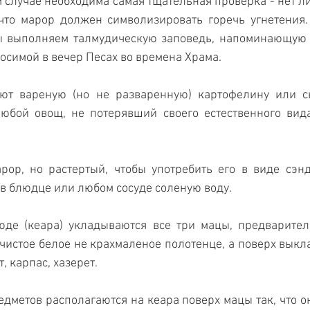
м случае необходима самая тщательная проверка - нет ли
 что марор должен символизировать горечь угнетения.
ы выполняем талмудическую заповедь, напоминающую т
носимой в вечер Песах во времена Храма.
яют вареную (но не разваренную) картофелину или сы
юбой овощ, не потерявший своего естественного вида
арор, но растертый, чтобы употребить его в виде сэнд
 в блюдце или любом сосуде соленую воду.
де (кеара) укладываются все три мацы, предваритель
 чистое белое не крахмаленое полотенце, а поверх выкла
, карпас, хазерет.
дметов располагаются на кеара поверх мацы так, что он