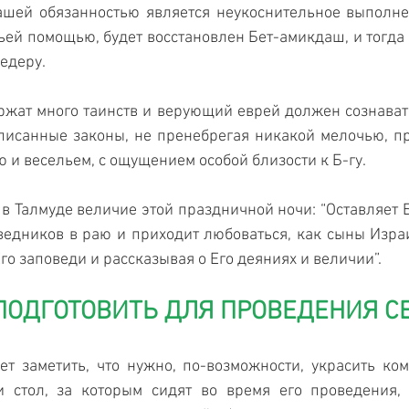
ашей обязанностью является неукоснительное выполне
жьей помощью, будет восстановлен Бет-амикдаш, и тогда 
едеру.
жат много таинств и верующий еврей должен сознавать,
писанные законы, не пренебрегая никакой мелочью, п
ю и весельем, с ощущением особой близости к Б-гу.
 в Талмуде величие этой праздничной ночи: “Оставляет Б
ведников в раю и приходит любоваться, как сыны Изра
го заповеди и рассказывая о Его деяниях и величии”.
ПОДГОТОВИТЬ ДЛЯ ПРОВЕДЕНИЯ С
т заметить, что нужно, по-возможности, украсить комн
и стол, за которым сидят во время его проведения, 