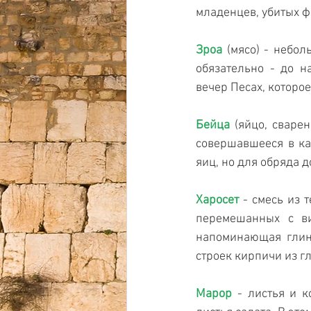
младенцев, убитых 
Зроа
 (мясо) - небо
обязательно - до н
вечер Песах, которое
Бейца
 (яйцо, сваре
совершавшееся в ка
яиц, но для обряда д
Харосет
 - смесь из 
перемешанных с ви
напоминающая глину
строек кирпичи из г
Марор
 - листья и к