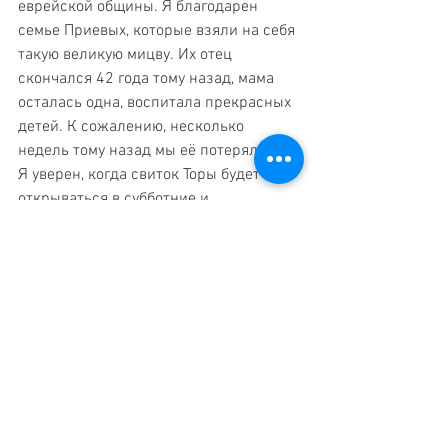
еврейской общины. Я благодарен 
семье Приевых, которые взяли на себя 
такую великую мицву. Их отец 
скончался 42 года тому назад, мама 
осталась одна, воспитала прекрасных 
детей. К сожалению, несколько 
недель тому назад мы её потеряли.
Я уверен, когда свиток Торы будет 
открываться в субботние и 
праздничные дни - это пойдет на 
пользу покойных Риби бен Эстер и 
Малки-Миры бат Тамара.
Менухатам бе Ган Эден. 
На злобу дня