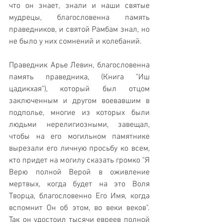
что он знает, знали и наши святые 
мудрецы, благословенна память 
праведников, и святой Рамбам знал, но 
не было у них сомнений и колебаний. 
Праведник Арье Левин, благословенна 
память праведника, (Книга "Иш 
цадикхая"), который был отцом 
заключенным и другом воевавшим в 
подполье, многие из которых были 
людьми нерелигиозными, завещал, 
чтобы на его могильном памятнике 
вырезали его личную просьбу ко всем, 
кто придет на могилу сказать громко "Я 
Верю полной Верой в оживление 
мертвых, когда будет на это Воля 
Творца, благословенно Его Имя, когда 
вспомнит Он об этом, во веки веков". 
Так он удостоил тысячи евреев полной 