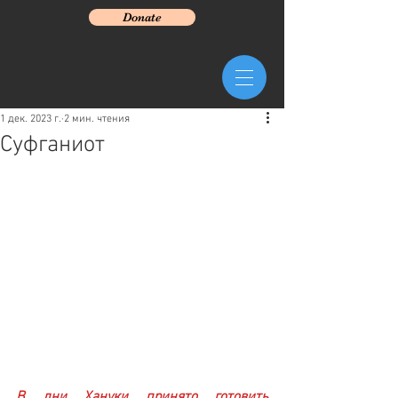
Donate
1 дек. 2023 г.
2 мин. чтения
Суфганиот
В дни Хануки принято готовить 