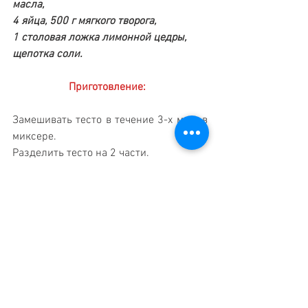
масла, 
4 яйца, 500 г мягкого творога, 
1 столовая ложка лимонной цедры, 
щепотка соли.
Приготовление: 
Замешивать тесто в течение 3-х мин. в 
миксере. 
Разделить тесто на 2 части. 
Раскатать из 1-ой части лист толщиной 
1 см. 
Вырезать кружки. 
Далее также, как в первом варианте. 
Вкусные Рецепты