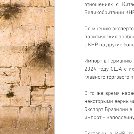
отношениях с Кита
Великобритании КНР с
По мнению экспертов
политических пробл
с КНР на другие бол
Импорт в Германию и
2024 году США с их
главного торгового 
В то же время нара
некоторыми верными
Экспорт Бразилии в 
импорт – наполовину
Поставки в КНР то