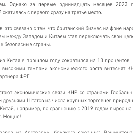
ем. Однако за первые одиннадцать месяцев 2023 г
катилась с первого сразу на третье место. 
, это связано с тем, что британский бизнес на фоне нар
ем между Западом и Китаем стал переключать свои цеп
ее безопасные страны.
з Китая в прошлом году сократился на 13 процентов. К
 высокими темпами экономического роста вытеснят КН
партнера ФРГ.
стают экономические связи КНР со странами Глобальн
 друзьями Штатов из числа крупных торговцев природн
Китай, например, по сравнению с 2019 годом вырос на 6
. Мощно! 
варов из Австралии, близкого союзника Вашингтона,