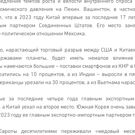
едления темпов роста и вялости внутреннего спроса 
омического давления на Пекин. Вашингтон, в частнос
, что в 2023 году Китай впервые за последние 17 лет
ым партнером Соединенных Штатов. Его место заня
о-политическом отношении Мексика.
ио, нарастающий торговый разрыв между США и Китаем
ержавами планеты, будет иметь немалое влияние 
 намечаются большие – поставки смартфонов из КНР в 
атились на 10 процентов, а из Индии – выросли в пят
ериканцы урезали на 30 процентов, а из Вьетнама нарас
е за последние четыре года главным экспортным 
а Китай уехал на второе место. Южная Корея очень завис
 2023 году ее главным экспортно-импортным партнером 
Европы десятилетиями переживали «медовый месяц