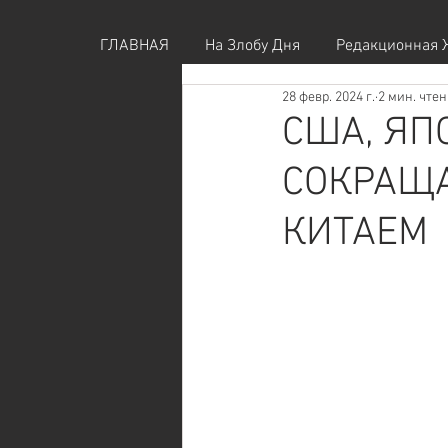
ГЛАВНАЯ
На Злобу Дня
Редакционная 
28 февр. 2024 г.
2 мин. чте
США, ЯП
СОКРАЩА
КИТАЕМ