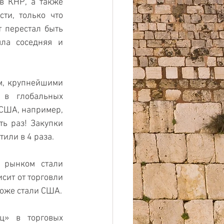
в КНР, а также 
ти, только что 
 перестал быть 
ла соседняя и 
, крупнейшими 
в глобальных 
США, например, 
ь раз! Закупки 
тили в 4 раза.
рынком стали 
ит от торговли 
тоже стали США.
» в торговых 