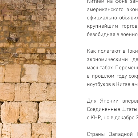
Китаем на фоне зам
американского экон
официально объявил
крупнейшим торгов
безобидная в военн
Как полагают в Ток
экономическими д
масштабах. Перемены
в прошлом году сокр
ноутбуков в Китае ам
Для Японии впервы
Соединенные Штаты, 
с КНР, но в декабре
Страны Западной 