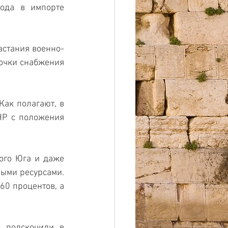
ода в импорте 
астания военно-
очки снабжения 
ак полагают, в 
Р с положения 
ого Юга и даже 
ыми ресурсами. 
0 процентов, а 
 подскочили в 