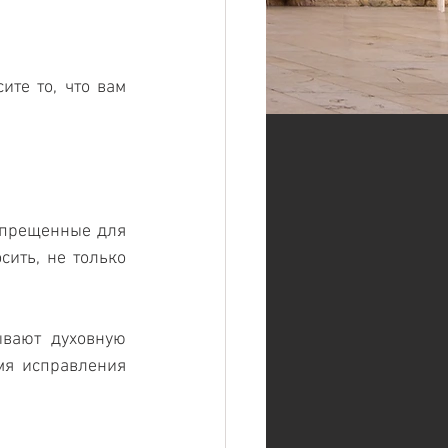
те то, что вам 
запрещенные для 
ить, не только 
вают духовную 
мя исправления 