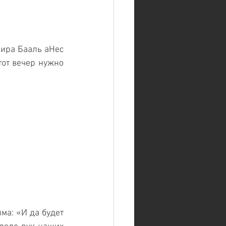
ира Бааль аНес 
тот вечер нужно 
ма: «И да будет 