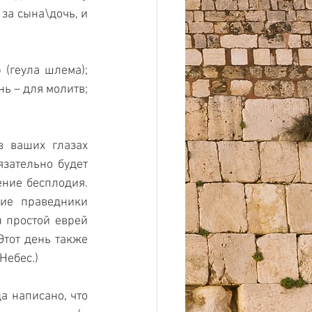
 за сына\дочь, и 
(геула шлема); 
 – для молитв; 
 ваших глазах 
зательно будет 
ние бесплодия. 
ие праведники 
 простой еврей 
тот день также 
Небес.)
 написано, что 