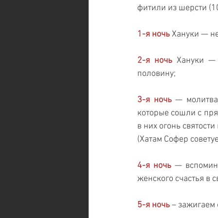
фитили из шерсти (1
1-я ночь
 Хануки — н
2-я ночь 
Хануки — 
половину;
3-я ночь
 — молитва
которые сошли с пря
в них огонь святости
(Хатам Софер советуе
4-я ночь
 — вспомина
женского счастья в с
5-я ночь
 – зажигаем 