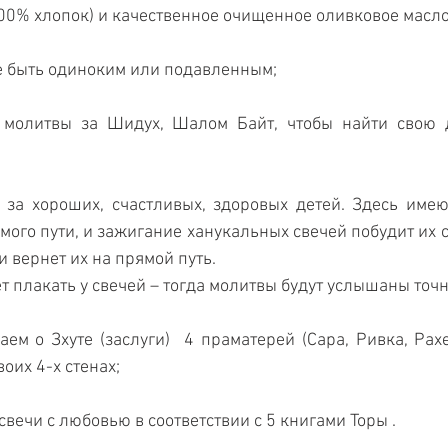
00% хлопок) и качественное очищенное оливковое масло
е быть одиноким или подавленным;
молитвы за Шидух, Шалом Байт, чтобы найти свою д
 за хороших, счастливых, здоровых детей. Здесь имеют
мого пути, и зажигание ханукальных свечей побудит их с
 и вернет их на прямой путь.
т плакать у свечей – тогда молитвы будут услышаны точно
ем о Зхуте (заслуги)  4 праматерей (Сара, Ривка, Рахе
воих 4-х стенах;
свечи с любовью в соответствии с 5 книгами Торы .