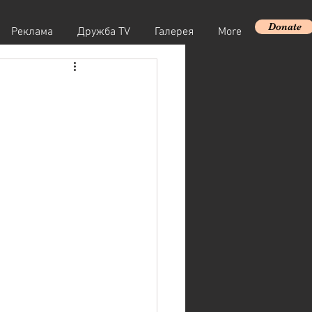
Donate
Реклама
Дружба TV
Галерея
More