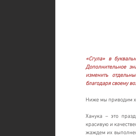
«Сгула» в букваль
Дополнительное зн
изменить отдельны
благодаря своему во
Ниже мы приводим ха
Ханука – это праз
красивую и качестве
жаждем их выполнени