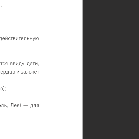
.
ействительную 
ся ввиду дети, 
ердца и зажжет 
); 
ль, Лея) — для 