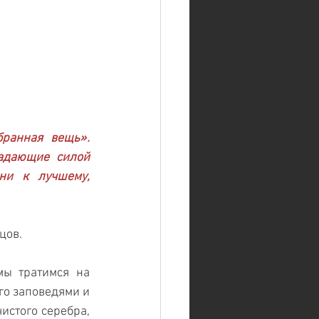
ранная вещь». 
адающие силой 
и к лучшему, 
цов.
ы тратимся на 
о заповедями и 
стого серебра, 