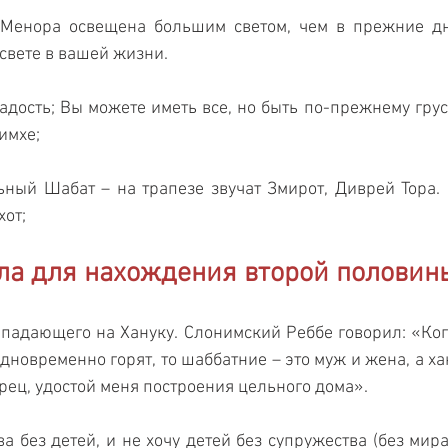
 Менора освещена большим светом, чем в прежние дн
свете в вашей жизни.
радость; Вы можете иметь все, но быть по-прежнему грус
имхе;
ный Шабат – на трапезе звучат Змирот, Диврей Тора. 
хот;
ла для нахождения второй половин
падающего на Хануку. Слонимский Реббе говорил: «Ког
дновременно горят, то шаббатние – это муж и жена, а ха
рец, удостой меня построения цельного дома». 
а без детей, и не хочу детей без супружества (без мира 