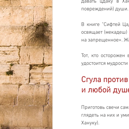
давать цдаку в Хан
повреждений) души.
В книге "Сифтей Цад
освящает (мекадеш) 
на запрещенное». Же
Тот, кто осторожен 
удостоится мудрости
Сгула против
и любой душ
Приготовь свечи сам
глядеть на них и уми
Хануку).