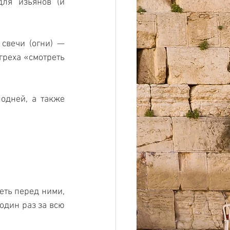
ля изьянов (и 
свечи (огни) — 
греха «смотреть 
одней, а также 
еть перед ними, 
один раз за всю 