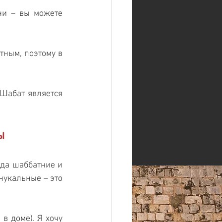
и – вы можете 
тным, поэтому в 
Шабат является 
ы 
да шаббатние и 
нукальные – это 
в доме). Я хочу 