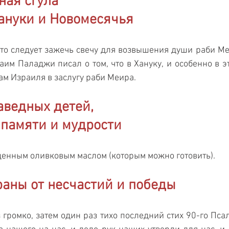
ая сгула 
ануки и Новомесячья 
то следует зажечь свечу для возвышения души раби Ме
Хаим Паладжи писал о том, что в Хануку, и особенно в э
ам Израиля в заслугу раби Меира.
аведных детей, 
памяти и мудрости 
щенным оливковым маслом (которым можно готовить).
раны от несчастий и победы 
 громко, затем один раз тихо последний стих 90-го Псал