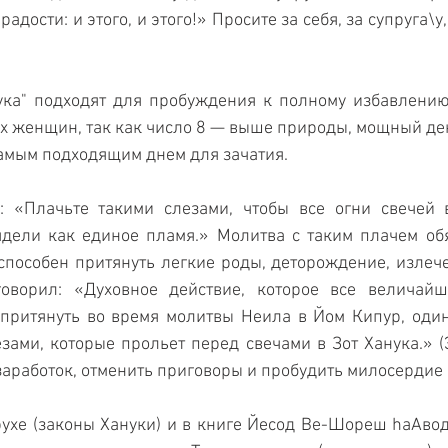
дости: и этого, и этого!» Просите за себя, за супруга\у,
ука" подходят для пробуждения к полному избавлению 
х женщин, так как число 8 — выше природы, мощный день
самым подходящим днем для зачатия.
 «Плачьте такими слезами, чтобы все огни свечей в
дели как единое пламя.» Молитва с таким плачем обя
 способен притянуть легкие роды, деторождение, излече
оворил: «Духовное действие, которое все величайш
 притянуть во время молитвы Неила в Йом Кипур, один
зами, которые прольет перед свечами в Зот Ханука.» (Э
заработок, отменить приговоры и пробудить милосердие 
хе (законы Хануки) и в книге Йесод Ве-Шореш hаАвода