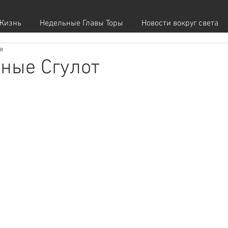
Жизнь
Недельные Главы Торы
Новости вокруг света
я
ные Сгулот