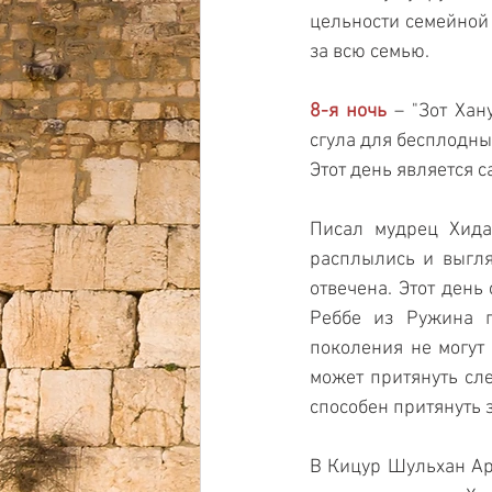
цельности семейной ра
за всю семью.
8-я ночь
 – "Зот Хан
сгула для бесплодны
Этот день является 
Писал мудрец Хида:
расплылись и выгля
отвечена. Этот день
Реббе из Ружина г
поколения не могут
может притянуть сле
способен притянуть 
В Кицур Шульхан Ару