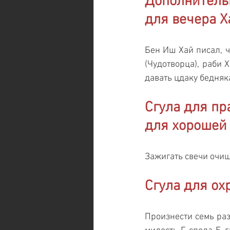
Дополнительн
для вечера Х
Бен Иш Хай писал, ч
(Чудотворца), раби 
давать цдаку бедняк
Сгула для пр
для хорошей 
Зажигать свечи очи
Сгула для ох
Произнести семь раз