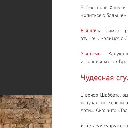
В 5-ю ночь Хануки
молиться о большем 
6-я ночь
 – Симха – 
эту ночь молимся о С
7-я ночь
 — Ханукаль
источником всех Бра
Чудесная сгу
В вечер Шаббата, вы
ханукальные свечи о
дети.» Скажите: «Тво
Я не хочу супружеств