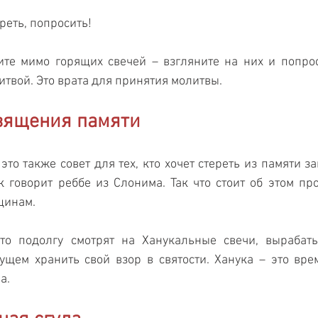
реть, попросить!
те мимо горящих свечей – взгляните на них и попроси
итвой. Это врата для принятия молитвы.
священия памяти
 это также совет для тех, кто хочет стереть из памяти 
к говорит реббе из Слонима. Так что стоит об этом прос
щинам.
кто подолгу смотрят на Ханукальные свечи, вырабаты
ущем хранить свой взор в святости. Ханука – это вре
а.