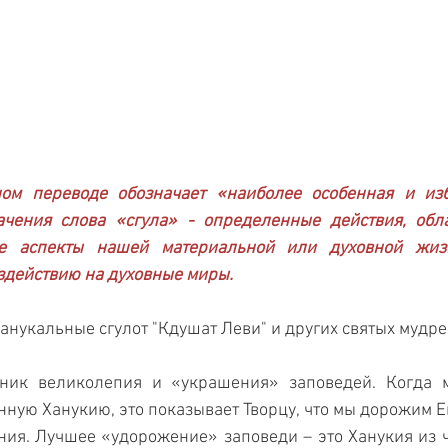
ном переводе обозначает «наиболее особенная и изб
ачения слова «сгула» - определенные действия, обл
е аспекты нашей материальной или духовной жизн
здействию на духовные миры.
нукальные сгулот "Кдушат Леви" и других святых мудре
дник великолепия и «украшения» заповедей. Когда м
нную Ханукию, это показывает Творцу, что мы дорожим Ег
я. Лучшее «удорожение» заповеди – это Ханукия из чи