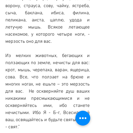
ворону, страуса, сову, чайку, ястреба, 
сыча, баклана, ибиса, филина, 
пеликана, аиста, цаплю, удода и 
летучую мышь. Всякое летающее 
насекомое, у которого четыре ноги, - 
мерзость оно для вас.
Из мелких животных, бегающих и 
ползающих по земле, нечисты для вас: 
крот, мышь, черепаха, варан, ящерица, 
сова. Все, что ползает на брюхе и 
многих ногах, не ешьте – это мерзость 
для вас.  Не оскверняйте душ ваших 
никакими пресмыкающимися и не 
оскверняйтесь ими, ибо станете 
нечистыми. Ибо Я - Б-г, Всесильный 
ваш, освящайтесь и будьте святы, ибо Я 
- свят.”