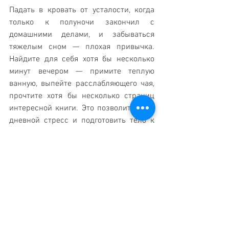
Падать в кровать от усталости, когда 
только к полуночи закончил с 
домашними делами, и забываться 
тяжелым сном — плохая привычка. 
Найдите для себя хотя бы несколько 
минут вечером — примите теплую 
ванную, выпейте расслабляющего чая, 
прочтите хотя бы несколько страниц 
интересной книги. Это позволит снять 
дневной стресс и подготовить тело к 
отдыху.
Включив эти пять привычек в свой 
вечерний распорядок дня, вы уже скоро 
почувствуете, что стали счастливее, 
спокойнее, менее напряженным и 
более уравновешенным. А хороший сон 
даст заряд энергии и сил, что точно 