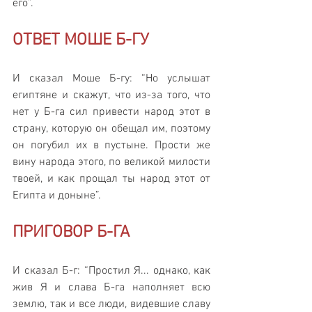
его”.
ОТВЕТ МОШЕ Б-ГУ
И сказал Моше Б-гу: “Но услышат 
египтяне и скажут, что из-за того, что 
нет у Б-га сил привести народ этот в 
страну, которую он обещал им, поэтому 
он погубил их в пустыне. Прости же 
вину народа этого, по великой милости 
твоей, и как прощал ты народ этот от 
Египта и доныне”.
ПРИГОВОР Б-ГА
И сказал Б-г: “Простил Я... однако, как 
жив Я и слава Б-га наполняет всю 
землю, так и все люди, видевшие славу 