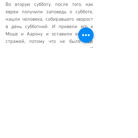
Во вторую субботу, после того, как 
евреи получили заповедь о субботе, 
нашли человека, собиравшего хворост 
в день субботний. И привели его к 
Моше и Аарону и оставили его под 
стражей, потому что не было еще 
определено, как поступить с ним. И 
сказал Б-г, обращаясь к Моше: “Смерти 
должен быть предан человек этот, 
забросать его камнями должно все 
общество вне стана”. И вывело его все 
общество и забросало камнями.
ЗАПОВЕДЬ Б-ГА О ЦИЦИТ
И сказал Б-г, обращаясь к Моше, так: 
Говори сынам Израиля, чтобы делали 
они себе кисти на краях одежды и 