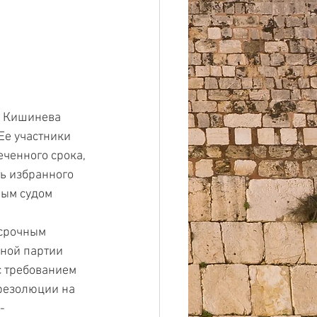
е Кишинева 
Ее участники 
ченного срока, 
ь избранного 
ным судом 
осрочным 
ной партии 
 требованием 
резолюции на 
-