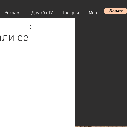
Donate
Реклама
Дружба TV
Галерея
More
али ее