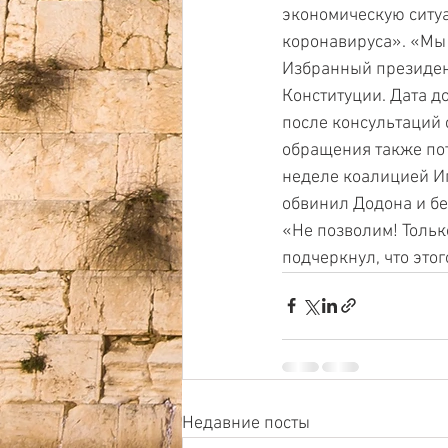
экономическую ситу
коронавируса». «Мы 
Избранный президен
Конституции. Дата д
после консультаций 
обращения также пот
неделе коалицией Иг
обвинил Додона и бе
«Не позволим! Тольк
подчеркнул, что этог
Недавние посты