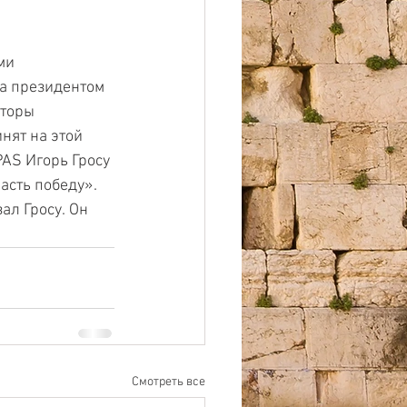
ми 
а президентом 
торы 
нят на этой 
AS Игорь Гросу 
асть победу». 
ал Гросу. Он 
Смотреть все