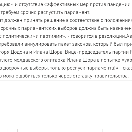
ацию» и отсутствие «эффективных мер против пандемии 
требуем срочно распустить парламент. 
т должен принять решение в соответствие с положения
осрочных парламентских выборов должна быть назначен
с политическими партиями», - говорится в резолюции.Ав
ребовали аннулировать пакет законов, который был при
оря Додона и Илана Шора. Вице-председатель партии P
глого молдавского олигарха Илана Шора в попытке «укр
о досрочные выборы, только роспуск парламента!» - сказ
о можно добиться только через отставку правительства. 