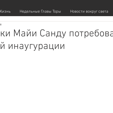
Жизнь
Недельные Главы Торы
Новости вокруг света
я
ки Майи Санду потребов
й инаугурации