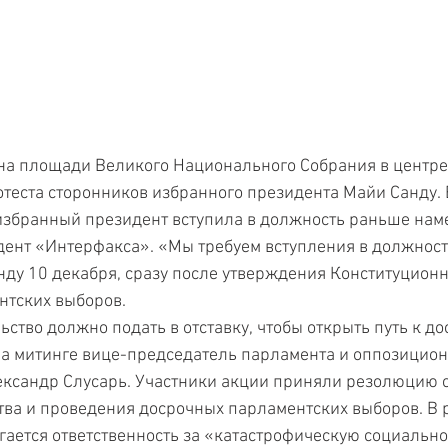
на площади Великого Национального Собрания в центр
отеста сторонников избранного президента Майи Санду. 
избранный президент вступила в должность раньше наме
ент «Интерфакса». «Мы требуем вступления в должност
ду 10 декабря, сразу после утверждения Конституцион
нтских выборов. 
ьство должно подать в отставку, чтобы открыть путь к д
на митинге вице-председатель парламента и оппозицион
ксандр Слусарь. Участники акции приняли резолюцию с
тва и проведения досрочных парламентских выборов. В 
гается ответственность за «катастрофическую социально