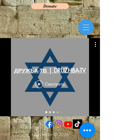
Donate
ДРУЖБА-ТВ | DRUZHBA-TV
Смотреть
«Дружба» © 2026