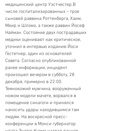
медицинский центр Уэстчестер.В 
числе госпитализированных – трое 
сыновей раввина Роттенберга, Хаим, 
Меир и Шломо, а также раввин Йосеф 
Найман. Состояние двух пострадавших 
медики оценивают как критическое, 
уточнил в интервью изданию Йоси 
Гестетнер, один из основателей 
Совета. Согласно опубликованной 
ранее информации, инцидент 
произошел вечером в субботу, 28 
декабря, примерно в 22:00. 
Темнокожий мужчина, вооруженный 
ножом модели мачете, ворвался в 
помещение синагоги и принялся 
наносить удары находившимся там 
людям. На воскресной пресс-
конференции в Монси губернатор 
штата Эндрю Куомо назвал данное 