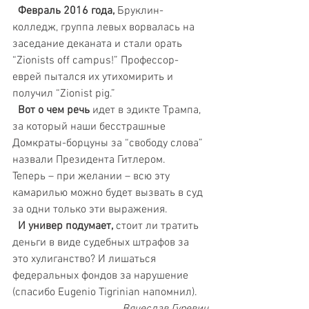
 Февраль 2016 года, 
Бруклин-
колледж, группа левых ворвалась на 
заседание деканата и стали орать 
“Zionists off campus!” Профессор-
еврей пытался их утихомирить и 
получил “Zionist pig.”
 Вот о чем речь
 идет в эдикте Трампа, 
за который наши бесстрашные 
Домкраты-борцуны за “свободу слова” 
назвали Президента Гитлером. 
Теперь – при желании – всю эту 
камарилью можно будет вызвать в суд 
за одни только эти выражения. 
 И универ подумает, 
стоит ли тратить 
деньги в виде судебных штрафов за 
это хулиганство? И лишаться 
федеральных фондов за нарушение 
(спасибо Eugenio Tigrinian напомнил).
Вячеслав Гуревич