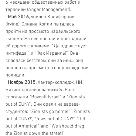
6 месяцами общественных работ и 
терапией (Anger Management).
  Май 2016, 
универ Калифорнии 
(Irvine), Элиана Копли пыталась 
пройти на просмотр израильского 
фильма. На нее напали и преградили 
ей дорогу с криками: “Да здравствует 
интифада!” и “Фак Израиль!”. Она 
спаслась бегством, они за ней… она 
попала на просмотр в сопровождении 
полиции.
 Ноябрь 2015,
 Хантер-колледж, НЙ, 
митинг организованный SJP, со 
слоганами “Boycott Israel” и “Zionists 
out of CUNY”. Они орали на евреев-
студентов: “Zionists go home!”, “Zionists 
out of CUNY!”, “Jews out of CUNY!”, “Get 
out of America!”, and “We should drag 
the Zionist down the street!”