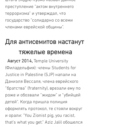
преступление "актом внутреннего 
терроризма" и утверждал, что 
государство "солидарно со всеми 
членами еврейской общины".
Для антисемитов настанут 
тяжелые времена
  Август 2014,
 Temple University 
(Филадельфия): члены Students for 
Justice in Palestine (SJP) напали на 
Даниэля Вессаля, члена еврейского 
“братства” (fraternity), врезали ему по 
роже и обозвали “жидом” и “убийцей 
детей”. Когда пришла полиция 
оформлять протокол, те стояли вокруг 
и орали: "You Zionist pig, you racist, 
that’s what you get." Aziz Jalil обошелся 