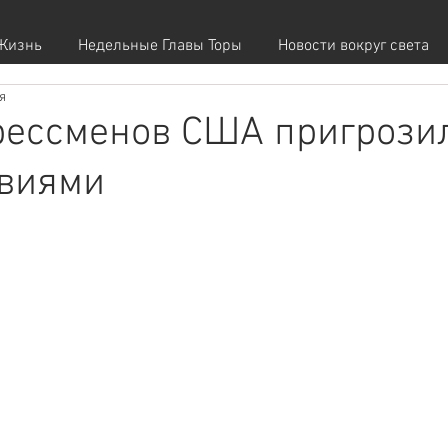
Жизнь
Недельные Главы Торы
Новости вокруг света
я
рессменов США пригрози
твиями