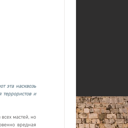
т эта насквозь 
террористов и 
сех мастей, но 
овенно вредная 