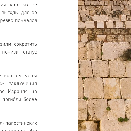
ия которых ее 
 выгоды для ее 
 резво помчался 
или сократить 
онизит статус 
 конгрессмены 
» заключения 
во Израиля на 
 погибли более 
» палестинских 