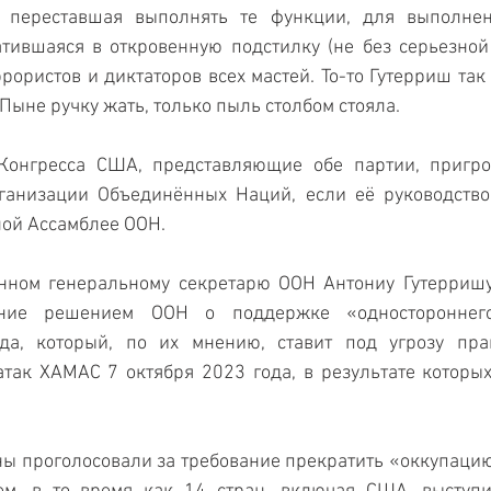
о переставшая выполнять те функции, для выполнен
атившаяся в откровенную подстилку (не без серьезной
ррористов и диктаторов всех мастей. То-то Гутерриш так
ыне ручку жать, только пыль столбом стояла.
Конгресса США, представляющие обе партии, пригроз
анизации Объединённых Наций, если её руководство п
ной Ассамблее ООН.
нном генеральному секретарю ООН Антониу Гутерришу,
ние решением ООН о поддержке «одностороннего
да, который, по их мнению, ставит под угрозу пра
так ХАМАС 7 октября 2023 года, в результате которых
ны проголосовали за требование прекратить «оккупацию