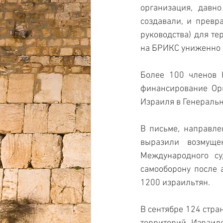
организация, давн
создавали, и превр
руководства) для те
на БРИКС униженно П
Более 100 членов 
финансирование Орг
Израиля в Генераль
В письме, направле
выразили возмуще
Международного су
самооборону после а
1200 израильтян.
В сентябре 124 стра