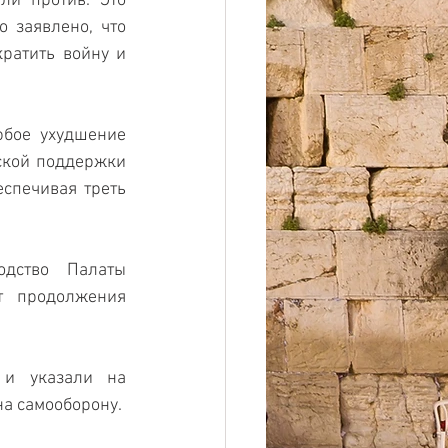
и против. Это 
 заявлено, что 
ратить войну и 
бое ухудшение 
ской поддержки 
спечивая треть 
дство Палаты 
т продолжения 
и указали на 
на самооборону.