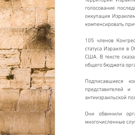
территорий Израиле
голосование послед
оккупация Израилем 
компенсировать при
105 членов Конгре
статуса Израиля в 
США. В тексте сказ
общего бюджета орг
Подписавшиеся ко
представителей и 
антиизраильской пол
Они обвинили орг
многочисленные случ