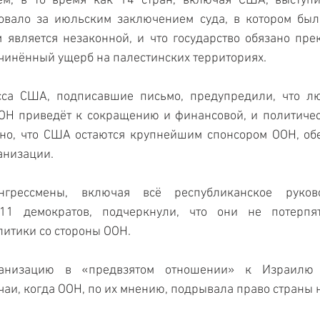
м, в то время как 14 стран, включая США, выступил
овало за июльским заключением суда, в котором было
является незаконной, и что государство обязано прек
чинённый ущерб на палестинских территориях.
сса США, подписавшие письмо, предупредили, что лю
ООН приведёт к сокращению и финансовой, и политиче
ано, что США остаются крупнейшим спонсором ООН, обе
анизации.
нгрессмены, включая всё республиканское руково
11 демократов, подчеркнули, что они не потерпя
итики со стороны ООН.
анизацию в «предвзятом отношении» к Израилю 
аи, когда ООН, по их мнению, подрывала право страны 