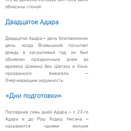
что во времена Йегошуа бин Нуна были 
обнесены стеной.
Двадцатое Адара
Двадцатое Адара ‒ день благоволения, 
день, когда Всевышний посылает 
дождь в засушливый год; он был 
объявлен праздничным днем во 
времена Шимона бен Шетаха и Хони, 
прозванного Амеагелъ ‒ 
Очерчивающим окружность. 
«Дни подготовки»
Последние семь дней Адара ‒ с 23-го 
Адара и до Рош Ходеш Нисана ‒ 
называются «днями милуим 